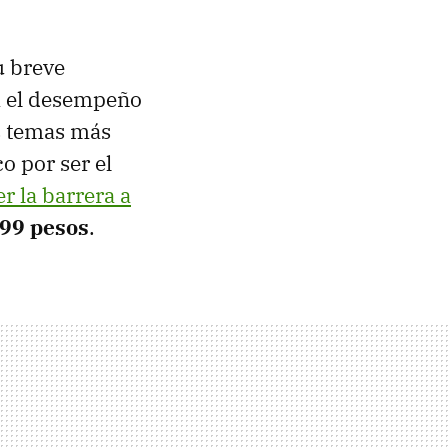
u breve
ta el desempeño
os temas más
o por ser el
r la barrera a
999 pesos
.