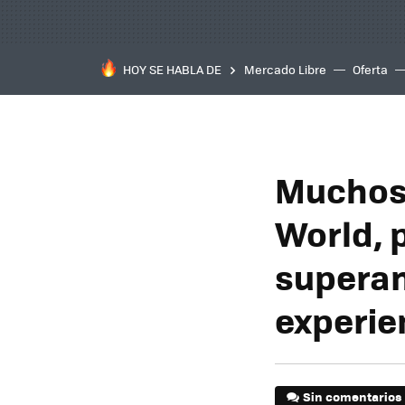
HOY SE HABLA DE
Mercado Libre
Oferta
Muchos 
World, 
superan
experie
Sin comentarios