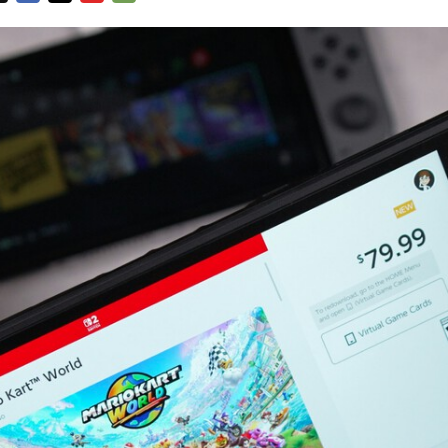
FACEBOOK
TWITTER
FLIPBOARD
E-
MAIL