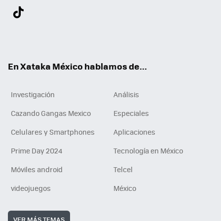
Twit
Fac
You
Inst
Tele
RSS
Flip
Link
ter
ebo
tub
agr
gra
boa
edI
Tikt
ok
e
am
m
rd
n
ok
En Xataka México hablamos de...
Investigación
Análisis
Cazando Gangas Mexico
Especiales
Celulares y Smartphones
Aplicaciones
Prime Day 2024
Tecnología en México
Móviles android
Telcel
videojuegos
México
VER MÁS TEMAS