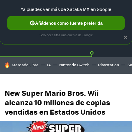
Ya puedes ver más de Xataka MX en Google
Añádenos como fuente preferida
Twitter
Fa
PLAYSTATION
XBOX
NINTENDO
Solo necesitas una cuenta de Google
×
HOY SE HABLA DE
Mercado Libre
IA
Nintendo Switch
Playstation
S
New Super Mario Bros. Wii
alcanza 10 millones de copias
vendidas en Estados Unidos