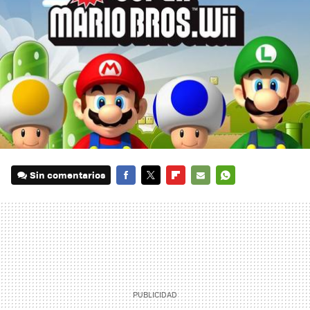
Sin comentarios
FACEBOOK
TWITTER
FLIPBOARD
E-
WHATSAPP
MAIL