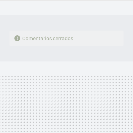
FACEBOOK
TWITTER
FLIPBOARD
E-
WHATSAPP
MAIL
Comentarios cerrados