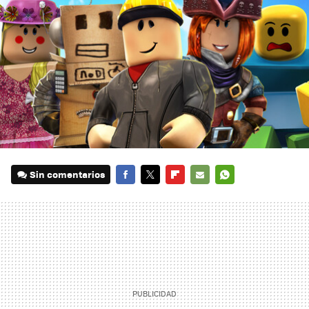
Sin comentarios
FACEBOOK
TWITTER
FLIPBOARD
E-
WHATSAPP
MAIL