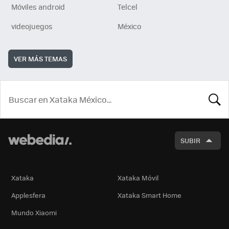
Móviles android
Telcel
videojuegos
México
VER MÁS TEMAS
BUSCA
SUBIR
Xataka
Xataka Móvil
Applesfera
Xataka Smart Home
Mundo Xiaomi