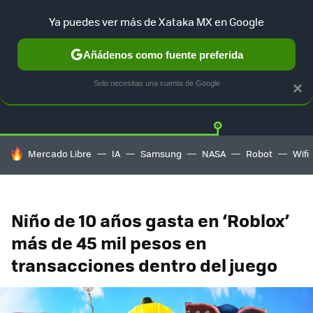
Ya puedes ver más de Xataka MX en Google
Añádenos como fuente preferida
Twitter
Fa
PLAYSTATION
XBOX
NINTENDO
Solo necesitas una cuenta de Google
×
HOY SE HABLA DE
Mercado Libre
IA
Samsung
NASA
Robot
Wifi
Niño de 10 años gasta en ‘Roblox’
más de 45 mil pesos en
transacciones dentro del juego