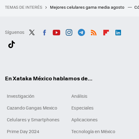
TEMAS DE INTERÉS
Mejores celulares gama media agosto
Có
Síguenos
Twit
Fac
You
Inst
Tele
RSS
Flip
Link
ter
ebo
tub
agr
gra
boa
edI
Tikt
ok
e
am
m
rd
n
ok
En Xataka México hablamos de...
Investigación
Análisis
Cazando Gangas Mexico
Especiales
Celulares y Smartphones
Aplicaciones
Prime Day 2024
Tecnología en México