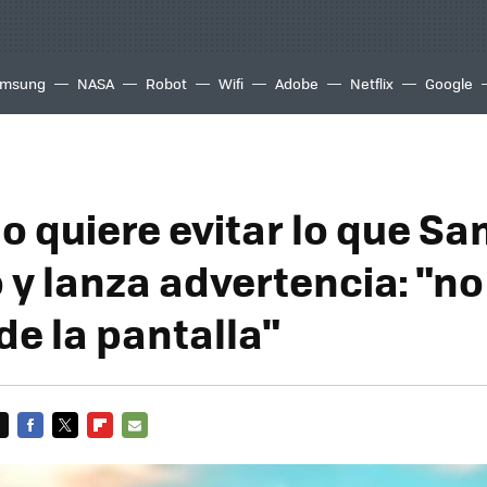
msung
NASA
Robot
Wifi
Adobe
Netflix
Google
o quiere evitar lo que S
 y lanza advertencia: "no
de la pantalla"
FACEBOOK
TWITTER
FLIPBOARD
E-
MAIL