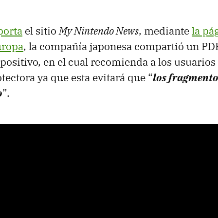
porta
el sitio
My Nintendo News
, mediante
la pá
uropa
, la compañía japonesa compartió un PDF
positivo, en el cual recomienda a los usuarios 
tectora ya que esta evitará que “
los fragmento
o
”.