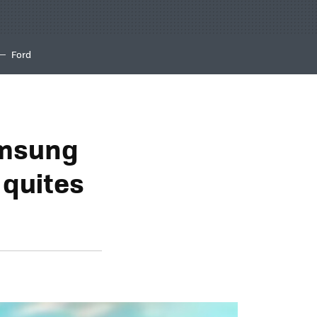
Ford
amsung
 quites