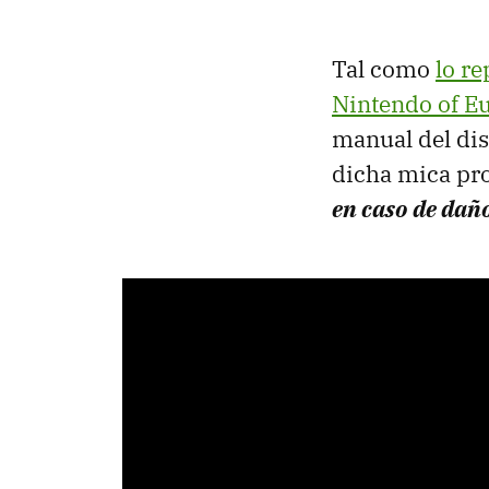
Tal como
lo re
Nintendo of E
manual del dis
dicha mica pro
en caso de dañ