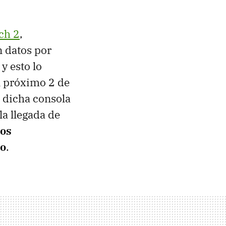
ch 2
,
n datos por
y esto lo
l próximo 2 de
 dicha consola
la llegada de
los
do
.