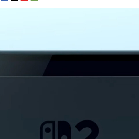
FACEBOOK
TWITTER
FLIPBOARD
E-
MAIL