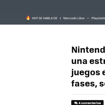
HOY SE HABLA DE
Mercado Libre
Playstat
Nintend
una est
juegos e
fases, 
4 comentarios