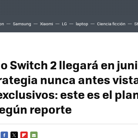
ion
Samsung
Xiaomi
LG
laptop
Ciencia ficción
S
o Switch 2 llegará en jun
rategia nunca antes vista
xclusivos: este es el pla
según reporte