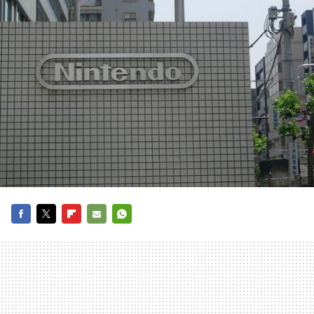
FACEBOOK
TWITTER
FLIPBOARD
E-
WHATSAPP
MAIL