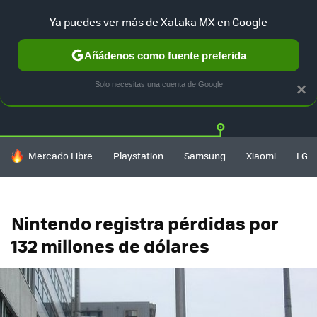
Ya puedes ver más de Xataka MX en Google
Añádenos como fuente preferida
Twitter
Fa
PLAYSTATION
XBOX
NINTENDO
Solo necesitas una cuenta de Google
×
HOY SE HABLA DE
Mercado Libre
Playstation
Samsung
Xiaomi
LG
Nintendo registra pérdidas por
132 millones de dólares