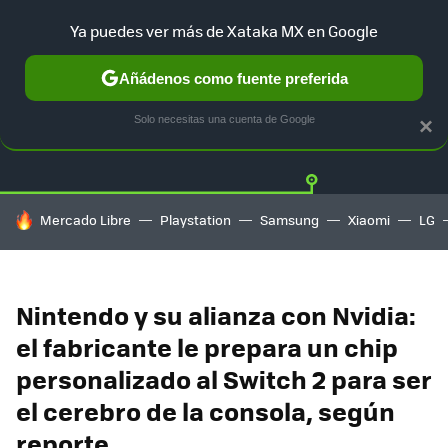
Ya puedes ver más de Xataka MX en Google
Añádenos como fuente preferida
Twitter
Fa
PLAYSTATION
XBOX
NINTENDO
Solo necesitas una cuenta de Google
×
HOY SE HABLA DE
Mercado Libre
Playstation
Samsung
Xiaomi
LG
Nintendo y su alianza con Nvidia:
el fabricante le prepara un chip
personalizado al Switch 2 para ser
el cerebro de la consola, según
reporte