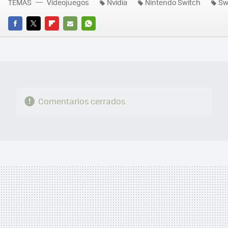
TEMAS
Videojuegos
Nvidia
Nintendo Switch
Sw
FACEBOOK
TWITTER
FLIPBOARD
E-
WHATSAPP
MAIL
Comentarios cerrados