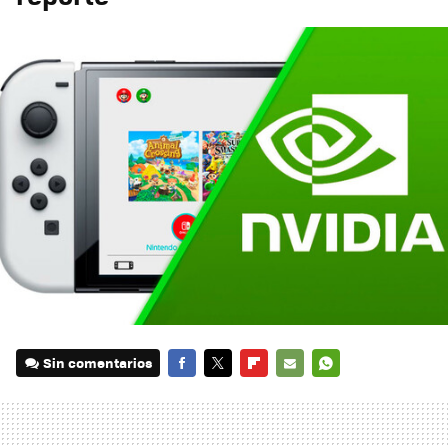
Sin comentarios
FACEBOOK
TWITTER
FLIPBOARD
E-
WHATSAPP
MAIL