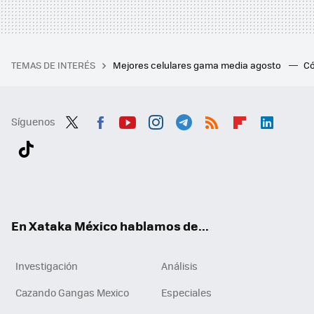
TEMAS DE INTERÉS
Mejores celulares gama media agosto
Có
Síguenos
Twit
Fac
You
Inst
Tele
RSS
Flip
Link
ter
ebo
tub
agr
gra
boa
edI
Tikt
ok
e
am
m
rd
n
ok
En Xataka México hablamos de...
Investigación
Análisis
Cazando Gangas Mexico
Especiales