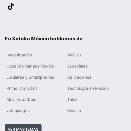
Twit
Fac
You
Inst
Tele
RSS
Flip
Link
ter
ebo
tub
agr
gra
boa
edIn
Tikt
ok
e
am
m
rd
ok
En Xataka México hablamos de...
Investigación
Análisis
Cazando Gangas Mexico
Especiales
Celulares y Smartphones
Aplicaciones
Prime Day 2024
Tecnología en México
Móviles android
Telcel
videojuegos
México
VER MÁS TEMAS