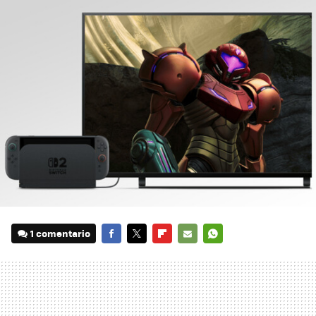
1 comentario
FACEBOOK
TWITTER
FLIPBOARD
E-
WHATSAPP
MAIL