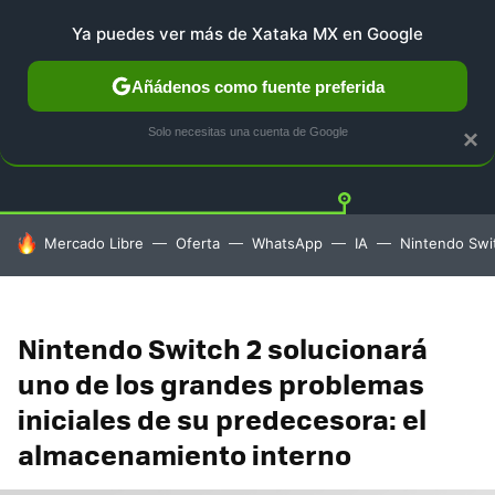
Ya puedes ver más de Xataka MX en Google
Añádenos como fuente preferida
PLAYSTATION
XBOX
NINTENDO
Twitt
Solo necesitas una cuenta de Google
×
HOY SE HABLA DE
Mercado Libre
Oferta
WhatsApp
IA
Nintendo Swi
Nintendo Switch 2 solucionará
uno de los grandes problemas
iniciales de su predecesora: el
almacenamiento interno