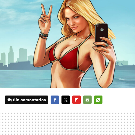
Sin comentarios
FACEBOOK
TWITTER
FLIPBOARD
E-
WHATSAPP
MAIL