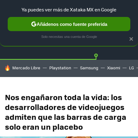
Ya puedes ver más de Xataka MX en Google
Añádenos como fuente preferida
Twitter
Fa
PLAYSTATION
XBOX
NINTENDO
Solo necesitas una cuenta de Google
×
HOY SE HABLA DE
Mercado Libre
Playstation
Samsung
Xiaomi
LG
Nos engañaron toda la vida: los
desarrolladores de videojuegos
admiten que las barras de carga
solo eran un placebo