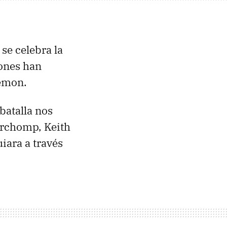
se celebra la
tones han
kémon.
 batalla nos
archomp, Keith
iara a través