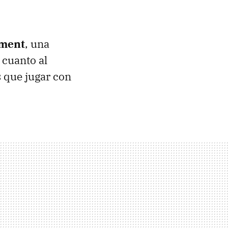
ment
, una
 cuanto al
s que jugar con