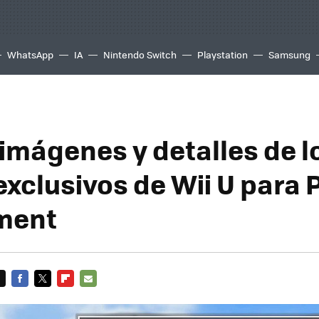
WhatsApp
IA
Nintendo Switch
Playstation
Samsung
imágenes y detalles de l
xclusivos de Wii U para
ment
FACEBOOK
TWITTER
FLIPBOARD
E-
MAIL