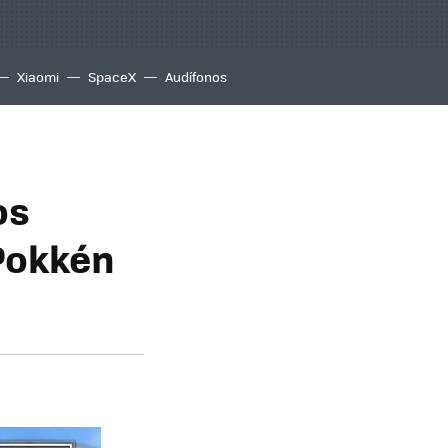
Xiaomi
SpaceX
Audífonos
os
 Pokkén