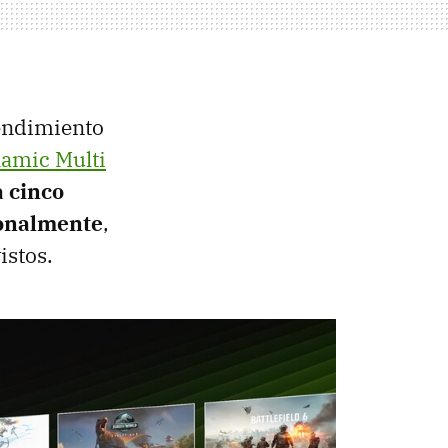
rendimiento
amic Multi
a cinco
ionalmente
,
istos.