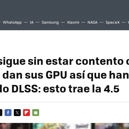
WhatsApp
IA
Samsung
Xiaomi
NASA
SpaceX
sigue sin estar contento 
 dan sus GPU así que ha
o DLSS: esto trae la 4.5
FACEBOOK
TWITTER
FLIPBOARD
E-
MAIL