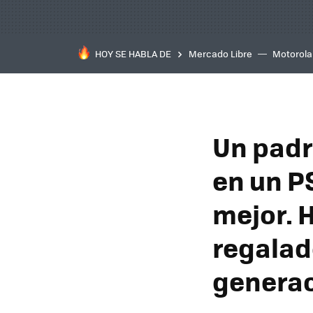
HOY SE HABLA DE
Mercado Libre
Motorola
Un padr
en un P
mejor. H
regalad
genera