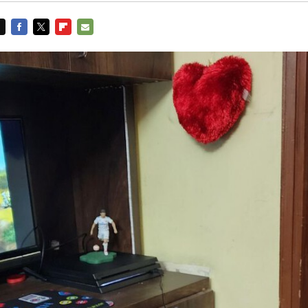
FACEBOOK
TWITTER
FLIPBOARD
E-
MAIL