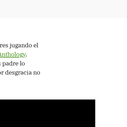
res jugando el
Anthology
.
 padre lo
or desgracia no