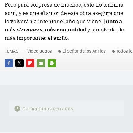
Pero para sorpresa de muchos, esto no termina
aquí, y es que el autor de esta obra asegura que
lo volverán a intentar el año que viene,
junto a
más
streamers
, más comunidad
y sin olvidar lo
más importante: el anillo.
TEMAS
Videojuegos
El Señor de los Anillos
Todos lo
FACEBOOK
TWITTER
FLIPBOARD
E-
WHATSAPP
MAIL
Comentarios cerrados