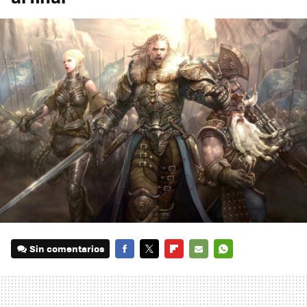
Sin comentarios
FACEBOOK
TWITTER
FLIPBOARD
E-
WHATSAPP
MAIL