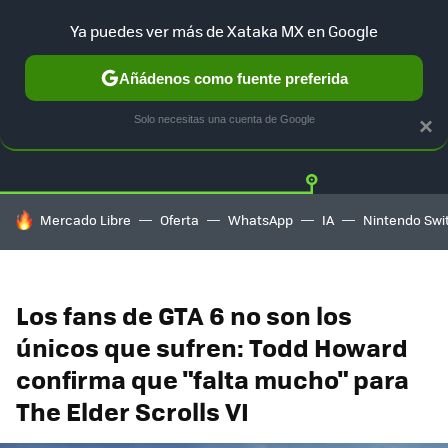
Ya puedes ver más de Xataka MX en Google
Añádenos como fuente preferida
Twitter
Fa
PLAYSTATION
XBOX
NINTENDO
Solo necesitas una cuenta de Google
×
HOY SE HABLA DE
Mercado Libre
Oferta
WhatsApp
IA
Nintendo Swi
Los fans de GTA 6 no son los
únicos que sufren: Todd Howard
confirma que "falta mucho" para
The Elder Scrolls VI