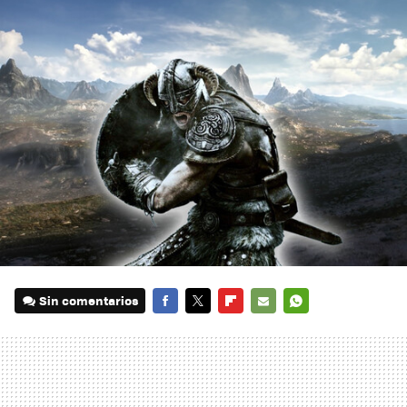
Sin comentarios
FACEBOOK
TWITTER
FLIPBOARD
E-
WHATSAPP
MAIL