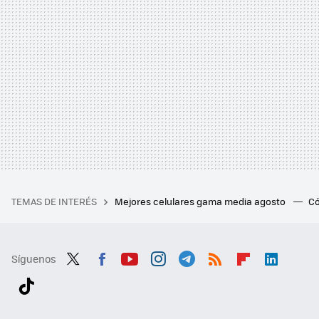
TEMAS DE INTERÉS
Mejores celulares gama media agosto
Có
Síguenos
Twit
Fac
You
Inst
Tele
RSS
Flip
Link
ter
ebo
tub
agr
gra
boa
edI
Tikt