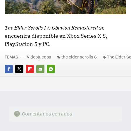
The Elder Scrolls IV: Oblivion Remastered
se
encuentra disponible en Xbox Series X|S,
PlayStation 5 y PC.
TEMAS
Videojuegos
the elder scrolls 6
The Elder Sc
FACEBOOK
TWITTER
FLIPBOARD
E-
WHATSAPP
MAIL
Comentarios cerrados