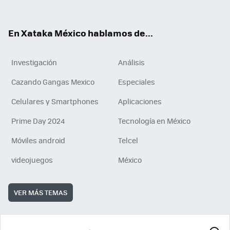
ok
e
am
m
rd
n
ok
En Xataka México hablamos de...
Investigación
Análisis
Cazando Gangas Mexico
Especiales
Celulares y Smartphones
Aplicaciones
Prime Day 2024
Tecnología en México
Móviles android
Telcel
videojuegos
México
VER MÁS TEMAS