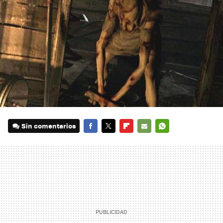
Sin comentarios
FACEBOOK
TWITTER
FLIPBOARD
E-
WHATSAPP
MAIL