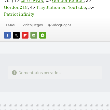
Vía | 1.-
zero19923
, 2.-
Gender Bender
, 3.-
Gordon218
, 4.-
PlayStation en YouTube
, 5.-
Patriot infinity
TEMAS
Videojuegos
videojuegos
FACEBOOK
TWITTER
FLIPBOARD
E-
WHATSAPP
MAIL
Comentarios cerrados