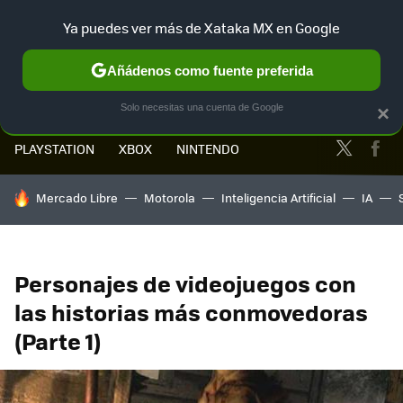
Ya puedes ver más de Xataka MX en Google
MENÚ
NUEVO
Añádenos como fuente preferida
Solo necesitas una cuenta de Google
×
Twitter
Fa
PLAYSTATION
XBOX
NINTENDO
HOY SE HABLA DE
Mercado Libre
Motorola
Inteligencia Artificial
IA
Personajes de videojuegos con
las historias más conmovedoras
(Parte 1)