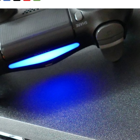
FACEBOOK
TWITTER
FLIPBOARD
E-
MAIL