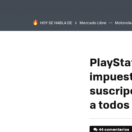
HOY SE HABLA DE
Mercado Libre
Motorola
PlaySta
impuesto
suscrip
a todos
44 comentarios