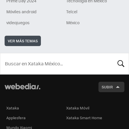
Prime Day 2024
Tecnología en México
Móviles android
Telcel
videojuegos
México
VER MÁS TEMAS
BUSCA
SUBIR
Xataka
Xataka Móvil
Applesfera
Xataka Smart Home
Mundo Xiaomi