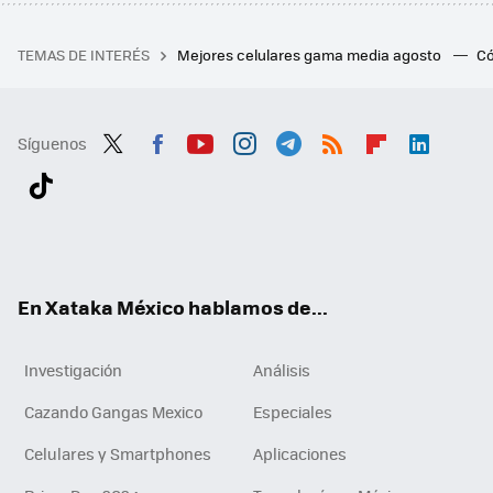
TEMAS DE INTERÉS
Mejores celulares gama media agosto
Có
Síguenos
Twit
Fac
You
Inst
Tele
RSS
Flip
Link
ter
ebo
tub
agr
gra
boa
edI
Tikt
ok
e
am
m
rd
n
ok
En Xataka México hablamos de...
Investigación
Análisis
Cazando Gangas Mexico
Especiales
Celulares y Smartphones
Aplicaciones