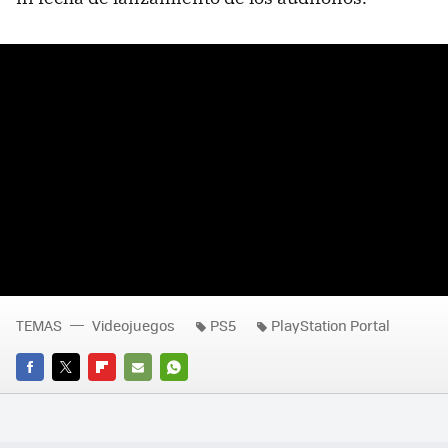
TEMAS
Videojuegos
PS5
PlayStation Portal
FACEBOOK
TWITTER
FLIPBOARD
E-
WHATSAPP
MAIL