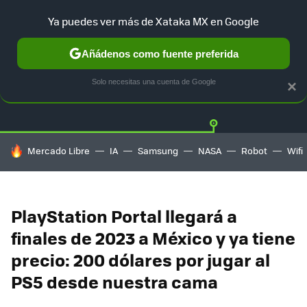
Ya puedes ver más de Xataka MX en Google
Añádenos como fuente preferida
Twitter
Fa
PLAYSTATION
XBOX
NINTENDO
Solo necesitas una cuenta de Google
×
HOY SE HABLA DE
Mercado Libre
IA
Samsung
NASA
Robot
Wifi
PlayStation Portal llegará a
finales de 2023 a México y ya tiene
precio: 200 dólares por jugar al
PS5 desde nuestra cama