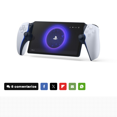
6 comentarios
FACEBOOK
TWITTER
FLIPBOARD
E-
WHATSAPP
MAIL