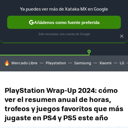
Ya puedes ver más de Xataka MX en Google
Añádenos como fuente preferida
Twitter
Fa
PLAYSTATION
XBOX
NINTENDO
Solo necesitas una cuenta de Google
×
HOY SE HABLA DE
Mercado Libre
Playstation
Samsung
Xiaomi
LG
PlayStation Wrap-Up 2024: cómo
ver el resumen anual de horas,
trofeos y juegos favoritos que más
jugaste en PS4 y PS5 este año