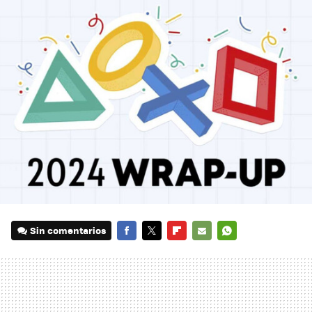
Sin comentarios
FACEBOOK
TWITTER
FLIPBOARD
E-
WHATSAPP
MAIL