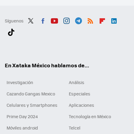
Síguenos
Twit
Fac
You
Inst
Tele
RSS
Flip
Link
ter
ebo
tub
agr
gra
boa
edI
Tikt
ok
e
am
m
rd
n
ok
En Xataka México hablamos de...
Investigación
Análisis
Cazando Gangas Mexico
Especiales
Celulares y Smartphones
Aplicaciones
Prime Day 2024
Tecnología en México
Móviles android
Telcel