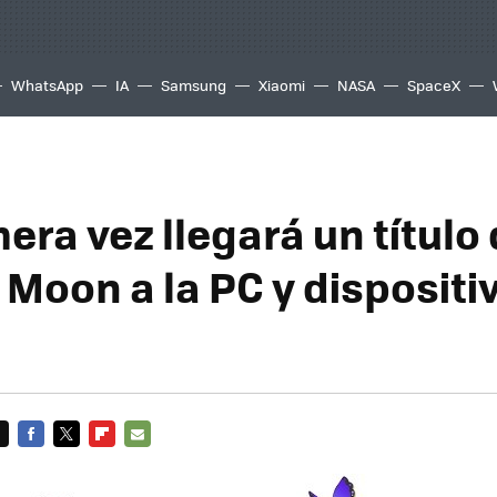
WhatsApp
IA
Samsung
Xiaomi
NASA
SpaceX
era vez llegará un título
 Moon a la PC y dispositi
FACEBOOK
TWITTER
FLIPBOARD
E-
MAIL