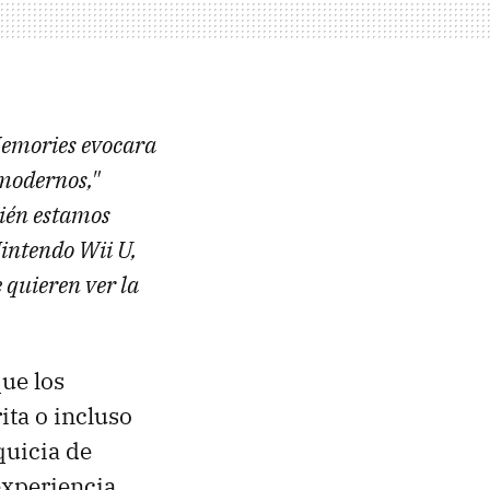
Memories evocara
 modernos,"
ién estamos
Nintendo Wii U,
 quieren ver la
que los
ita o incluso
quicia de
experiencia