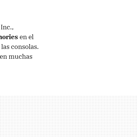
Inc.,
mories
en el
 las consolas.
o en muchas