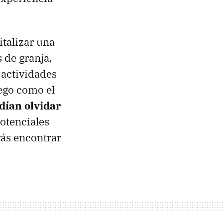
talizar una
 de granja,
 actividades
uego como el
dían olvidar
potenciales
rás encontrar