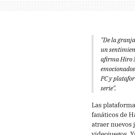
"De la granj
un sentimien
afirma Hiro 
emocionados 
PC y platafo
serie".
Las plataform
fanáticos de H
atraer nuevos 
videojuegos. Y