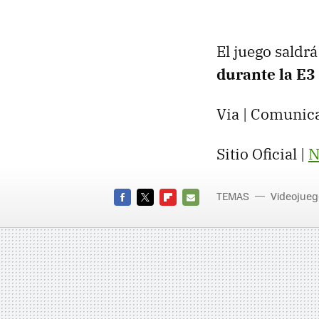
El juego saldr
durante la E3 
Via | Comunic
Sitio Oficial |
N
TEMAS
Videojueg
FACEBOOK
TWITTER
FLIPBOARD
E-
MAIL