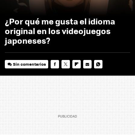
¿Por qué me gusta el idioma
original en los videojuegos
japoneses?
Sin comentarios
FACEBOOK
TWITTER
FLIPBOARD
E-
WHATSAPP
MAIL