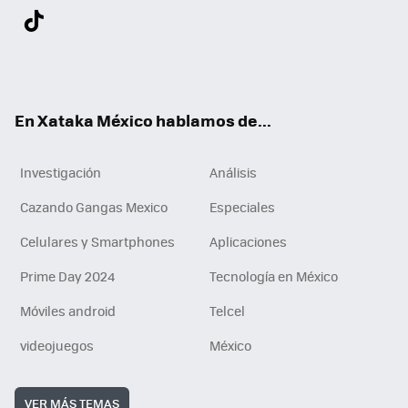
Twit
Fac
You
Inst
Tele
RSS
Flip
Link
ter
ebo
tub
agr
gra
boa
edI
Tikt
ok
e
am
m
rd
n
ok
En Xataka México hablamos de...
Investigación
Análisis
Cazando Gangas Mexico
Especiales
Celulares y Smartphones
Aplicaciones
Prime Day 2024
Tecnología en México
Móviles android
Telcel
videojuegos
México
VER MÁS TEMAS