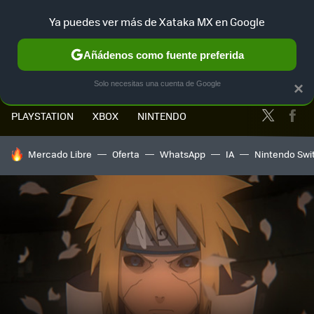
Ya puedes ver más de Xataka MX en Google
MENÚ
NUEVO
Añádenos como fuente preferida
Solo necesitas una cuenta de Google
×
Twitter
Fa
PLAYSTATION
XBOX
NINTENDO
HOY SE HABLA DE
Mercado Libre
Oferta
WhatsApp
IA
Nintendo Swi