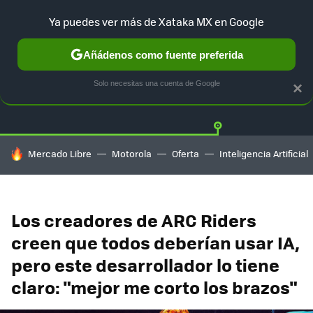
Ya puedes ver más de Xataka MX en Google
Añádenos como fuente preferida
Twitter
Fa
PLAYSTATION
XBOX
NINTENDO
Solo necesitas una cuenta de Google
×
HOY SE HABLA DE
Mercado Libre
Motorola
Oferta
Inteligencia Artificial
Los creadores de ARC Riders
creen que todos deberían usar IA,
pero este desarrollador lo tiene
claro: "mejor me corto los brazos"