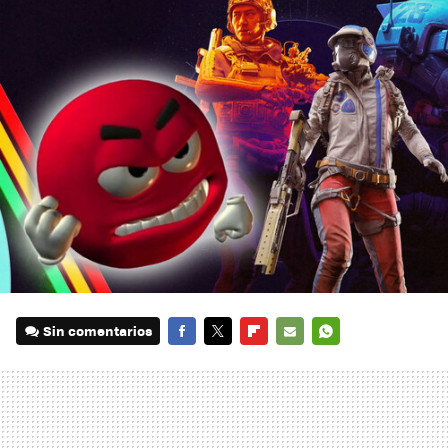
Sin comentarios
FACEBOOK
TWITTER
FLIPBOARD
E-
WHATSAPP
MAIL