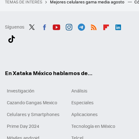
TEMAS DE INTERÉS
Mejores celulares gama media agosto
Có
Síguenos
Twit
Fac
You
Inst
Tele
RSS
Flip
Link
ter
ebo
tub
agr
gra
boa
edI
Tikt
ok
e
am
m
rd
n
ok
En Xataka México hablamos de...
Investigación
Análisis
Cazando Gangas Mexico
Especiales
Celulares y Smartphones
Aplicaciones
Prime Day 2024
Tecnología en México
Móviles android
Telcel