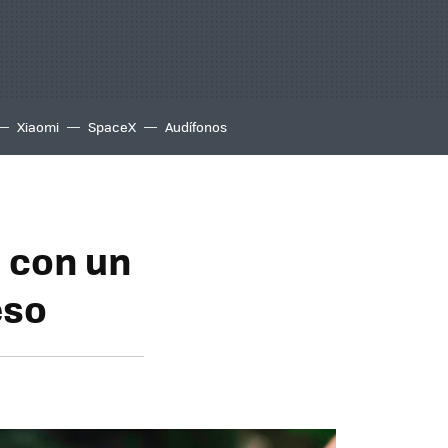
Xiaomi
SpaceX
Audífonos
a con un
eso