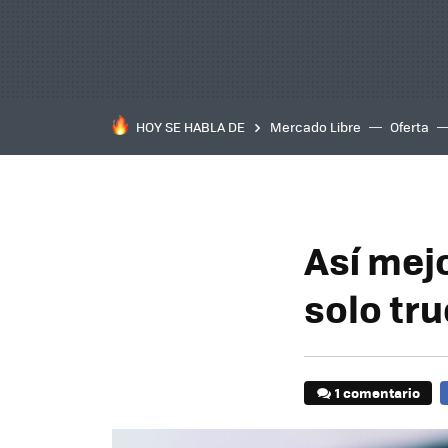
HOY SE HABLA DE
Mercado Libre
Oferta
Así mej
solo tru
1 comentario