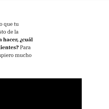
lo que tu
to de la
a hacer,
¿cuál
dientes?
Para
supiero mucho