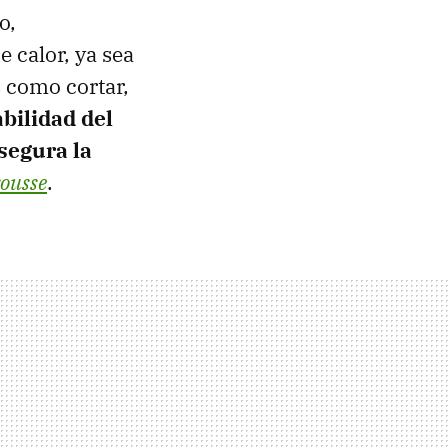
o,
 calor, ya sea
s como cortar,
abilidad del
asegura la
ousse
.