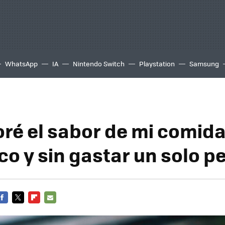
WhatsApp
IA
Nintendo Switch
Playstation
Samsung
oré el sabor de mi comid
co y sin gastar un solo p
FACEBOOK
TWITTER
FLIPBOARD
E-
MAIL