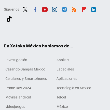
Síguenos
Twit
Fac
You
Inst
Tele
RSS
Flip
Link
ter
ebo
tub
agr
gra
boa
edI
Tikt
ok
e
am
m
rd
n
ok
En Xataka México hablamos de...
Investigación
Análisis
Cazando Gangas Mexico
Especiales
Celulares y Smartphones
Aplicaciones
Prime Day 2024
Tecnología en México
Móviles android
Telcel
videojuegos
México