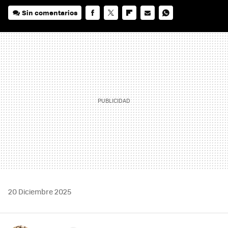
Sin comentarios
FACEBOOK
TWITTER
FLIPBOARD
E-
WHATSAPP
MAIL
20 Diciembre 2025