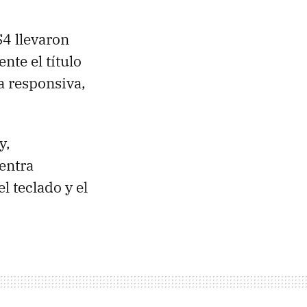
4 llevaron
nte el título
a responsiva,
y,
entra
l teclado y el