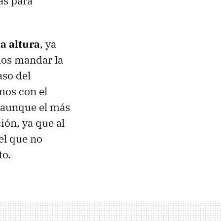
as para
a altura
, ya
os mandar la
aso del
mos con el
, aunque el más
ión, ya que al
l que no
to.