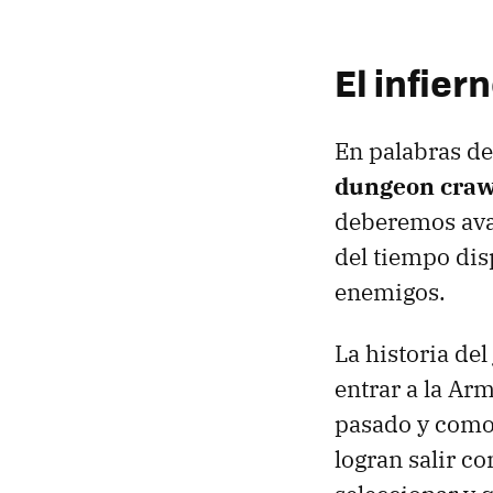
El infie
En palabras de
dungeon craw
deberemos avan
del tiempo dis
enemigos.
La historia de
entrar a la Ar
pasado y como 
logran salir c