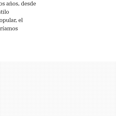
los años, desde
tilo
pular, el
dríamos