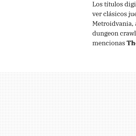
Los títulos di
ver clásicos ju
Metroidvania,
dungeon crawl
mencionas
Th