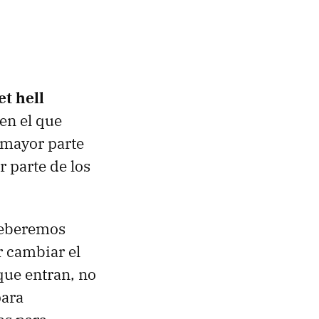
t hell
 en el que
 mayor parte
 parte de los
 deberemos
r cambiar el
que entran, no
para