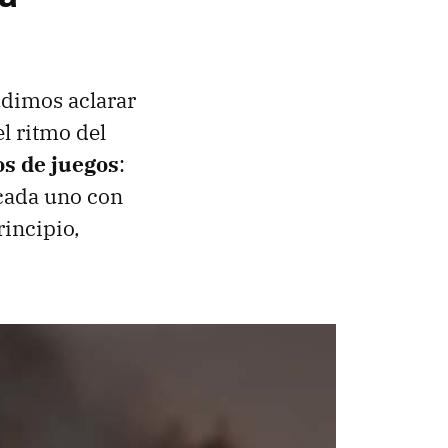
udimos aclarar
l ritmo del
s de juegos
:
cada uno con
rincipio,