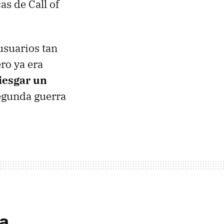
as de Call of
 usuarios tan
ro ya era
iesgar un
egunda guerra
la