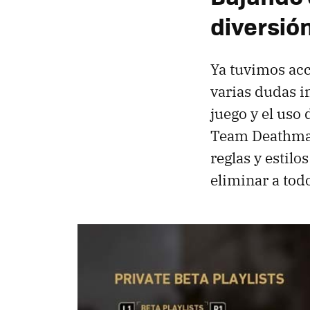
diversió
Ya tuvimos acc
varias dudas i
juego y el uso
Team Deathmat
reglas y estilo
eliminar a tod