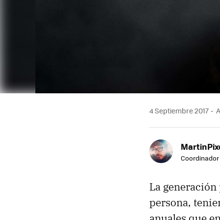
4 Septiembre 2017
A
MartinPix
Coordinador 
La generación 
persona, tenie
anuales que en