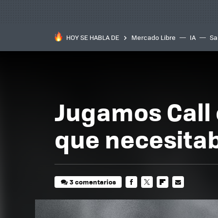
HOY SE HABLA DE
Mercado Libre
IA
Sa
Jugamos Call 
que necesitab
3 comentarios
FACEBOOK
TWITTER
FLIPBOARD
E-
MAIL