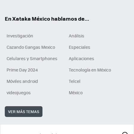
ok
e
am
m
rd
n
ok
En Xataka México hablamos de...
Investigación
Análisis
Cazando Gangas Mexico
Especiales
Celulares y Smartphones
Aplicaciones
Prime Day 2024
Tecnología en México
Móviles android
Telcel
videojuegos
México
VER MÁS TEMAS