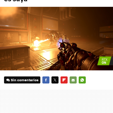
Sin comentarios
FACEBOOK
TWITTER
FLIPBOARD
E-
WHATSAPP
MAIL