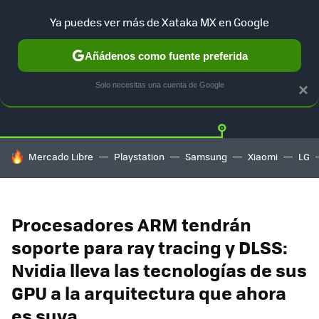
Ya puedes ver más de Xataka MX en Google
Añádenos como fuente preferida
Twitter
Fa
PLAYSTATION
XBOX
NINTENDO
Solo necesitas una cuenta de Google
×
HOY SE HABLA DE
Mercado Libre
Playstation
Samsung
Xiaomi
LG
Procesadores ARM tendrán
soporte para ray tracing y DLSS:
Nvidia lleva las tecnologías de sus
GPU a la arquitectura que ahora
es suya