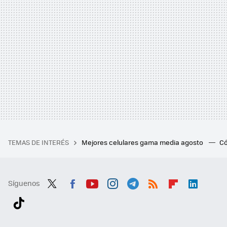
TEMAS DE INTERÉS
Mejores celulares gama media agosto
Có
Síguenos
Twit
Fac
You
Inst
Tele
RSS
Flip
Link
ter
ebo
tub
agr
gra
boa
edI
Tikt