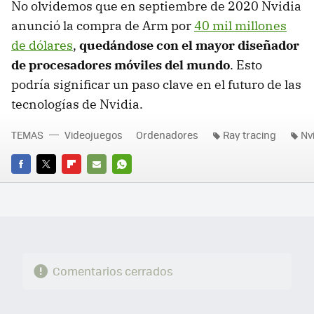
No olvidemos que en septiembre de 2020 Nvidia
anunció la compra de Arm por
40 mil millones
de dólares
,
quedándose con el mayor diseñador
de procesadores móviles del mundo
. Esto
podría significar un paso clave en el futuro de las
tecnologías de Nvidia.
TEMAS
Videojuegos
Ordenadores
Ray tracing
Nv
FACEBOOK
TWITTER
FLIPBOARD
E-
WHATSAPP
MAIL
Comentarios cerrados