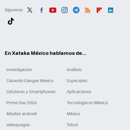
Síguenos
Twit
Fac
You
Inst
Tele
RSS
Flip
Link
ter
ebo
tub
agr
gra
boa
edI
Tikt
ok
e
am
m
rd
n
ok
En Xataka México hablamos de...
Investigación
Análisis
Cazando Gangas Mexico
Especiales
Celulares y Smartphones
Aplicaciones
Prime Day 2024
Tecnología en México
Móviles android
México
videojuegos
Telcel