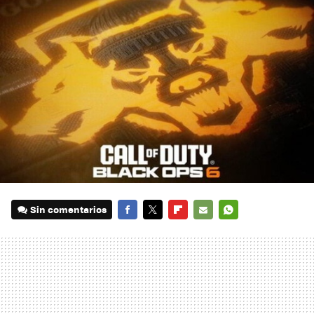
Sin comentarios
FACEBOOK
TWITTER
FLIPBOARD
E-
WHATSAPP
MAIL