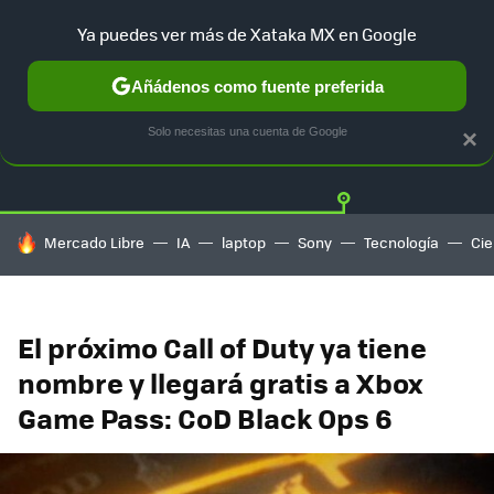
Ya puedes ver más de Xataka MX en Google
Añádenos como fuente preferida
Twitter
Fa
PLAYSTATION
XBOX
NINTENDO
Solo necesitas una cuenta de Google
×
HOY SE HABLA DE
Mercado Libre
IA
laptop
Sony
Tecnología
Cie
El próximo Call of Duty ya tiene
nombre y llegará gratis a Xbox
Game Pass: CoD Black Ops 6