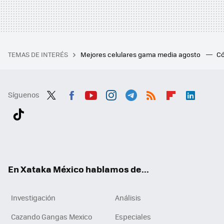
TEMAS DE INTERÉS
Mejores celulares gama media agosto
Có
Síguenos
Twit
Fac
You
Inst
Tele
RSS
Flip
Link
ter
ebo
tub
agr
gra
boa
edI
Tikt
ok
e
am
m
rd
n
ok
En Xataka México hablamos de...
Investigación
Análisis
Cazando Gangas Mexico
Especiales