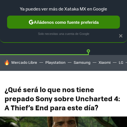
Ya puedes ver más de Xataka MX en Google
Añádenos como fuente preferida
Twitter
Fa
PLAYSTATION
XBOX
NINTENDO
Solo necesitas una cuenta de Google
×
HOY SE HABLA DE
Mercado Libre
Playstation
Samsung
Xiaomi
LG
¿Qué será lo que nos tiene
prepado Sony sobre Uncharted 4:
A Thief’s End para este día?