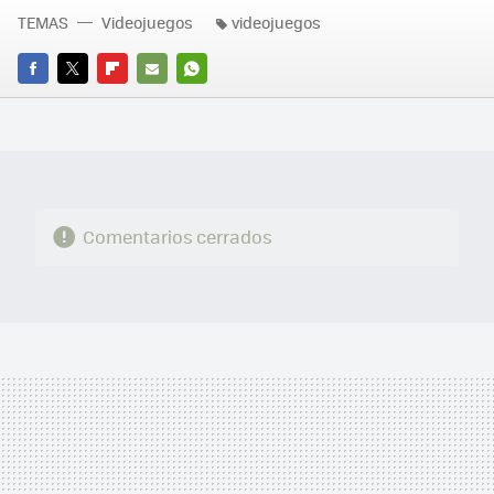
TEMAS
Videojuegos
videojuegos
FACEBOOK
TWITTER
FLIPBOARD
E-
WHATSAPP
MAIL
Comentarios cerrados