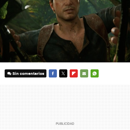
Sin comentarios
FACEBOOK
TWITTER
FLIPBOARD
E-
WHATSAPP
MAIL