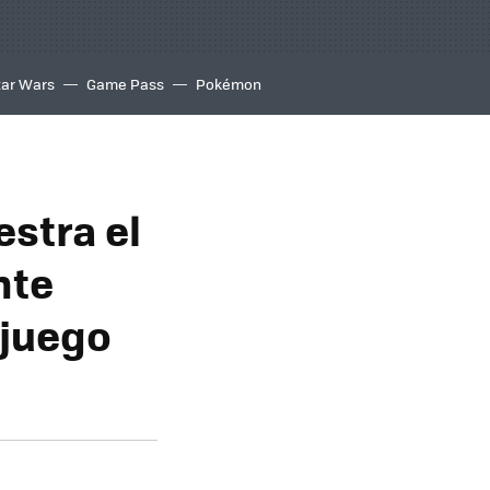
tar Wars
Game Pass
Pokémon
estra el
nte
 juego