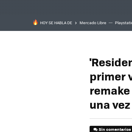
HOY SE HABLA DE
Mercado Libre
Playstat
'Reside
primer 
remake 
una vez
Sin comentarios