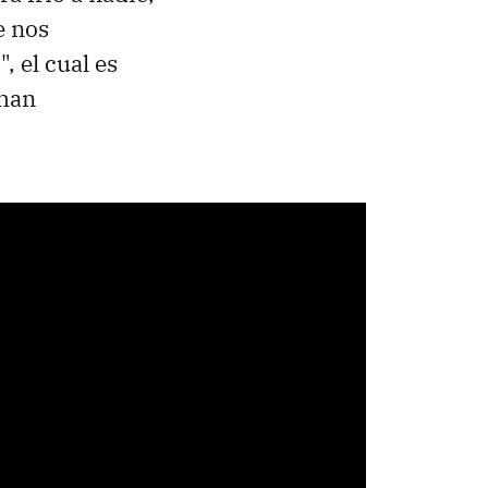
e nos
, el cual es
 han