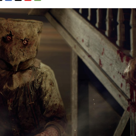
FACEBOOK
TWITTER
FLIPBOARD
E-
MAIL