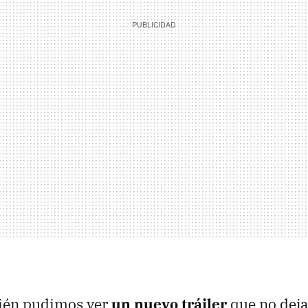
ién pudimos ver
un nuevo tráiler
que no dejar