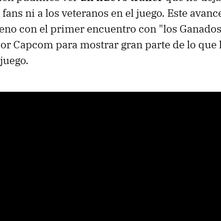
 fans ni a los veteranos en el juego. Este avanc
leno con el primer encuentro con "los Ganados"
or Capcom para mostrar gran parte de lo que
 juego.