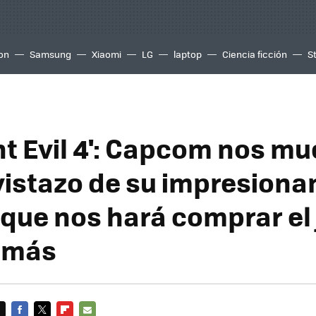
ion
Samsung
Xiaomi
LG
laptop
Ciencia ficción
S
nt Evil 4': Capcom nos mu
vistazo de su impresiona
que nos hará comprar el
 más