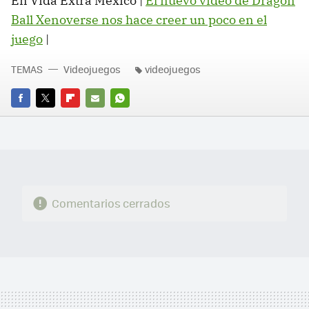
En Vida Extra México |
El nuevo video de Dragon
Ball Xenoverse nos hace creer un poco en el
juego
|
TEMAS
Videojuegos
videojuegos
FACEBOOK
TWITTER
FLIPBOARD
E-
WHATSAPP
MAIL
Comentarios cerrados