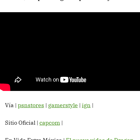
Vía |
psnstores
|
gamerstyle
|
ign
|
Sitio Oficial |
capcom
|