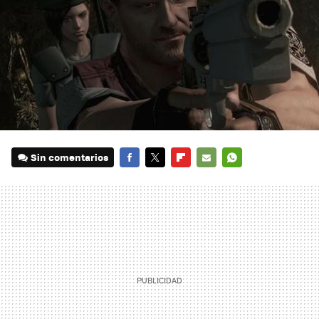
Sin comentarios
FACEBOOK
TWITTER
FLIPBOARD
E-
WHATSAPP
MAIL