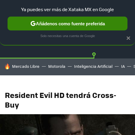
Ya puedes ver más de Xataka MX en Google
Añádenos como fuente preferida
Twitter
Fa
PLAYSTATION
XBOX
NINTENDO
Solo necesitas una cuenta de Google
×
HOY SE HABLA DE
Mercado Libre
Motorola
Inteligencia Artificial
IA
Resident Evil HD tendrá Cross-
Buy