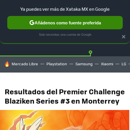
Ya puedes ver más de Xataka MX en Google
Añádenos como fuente preferida
Twitter
Fa
PLAYSTATION
XBOX
NINTENDO
Solo necesitas una cuenta de Google
×
HOY SE HABLA DE
Mercado Libre
Playstation
Samsung
Xiaomi
LG
Resultados del Premier Challenge
Blaziken Series #3 en Monterrey