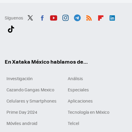
Síguenos
Twit
Fac
You
Inst
Tele
RSS
Flip
Link
ter
ebo
tub
agr
gra
boa
edI
Tikt
ok
e
am
m
rd
n
ok
En Xataka México hablamos de...
Investigación
Análisis
Cazando Gangas Mexico
Especiales
Celulares y Smartphones
Aplicaciones
Prime Day 2024
Tecnología en México
Móviles android
Telcel