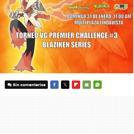
Sin comentarios
FACEBOOK
TWITTER
FLIPBOARD
E-
WHATSAPP
MAIL