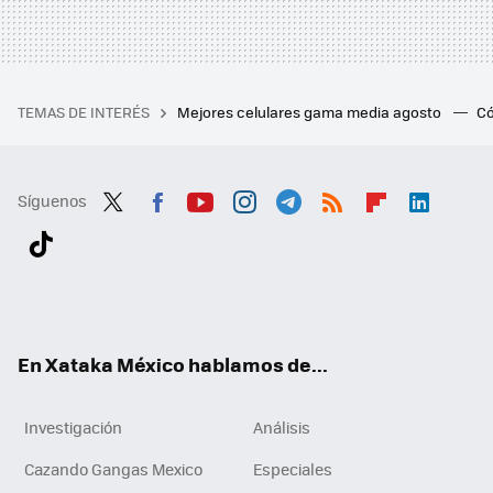
TEMAS DE INTERÉS
Mejores celulares gama media agosto
Có
Síguenos
Twit
Fac
You
Inst
Tele
RSS
Flip
Link
ter
ebo
tub
agr
gra
boa
edI
Tikt
ok
e
am
m
rd
n
ok
En Xataka México hablamos de...
Investigación
Análisis
Cazando Gangas Mexico
Especiales