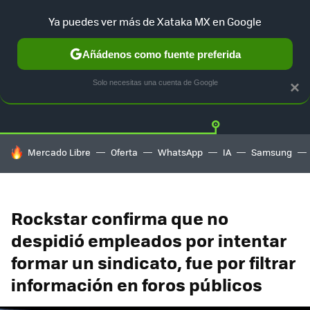
Ya puedes ver más de Xataka MX en Google
Añádenos como fuente preferida
Twitter
Fa
PLAYSTATION
XBOX
NINTENDO
Solo necesitas una cuenta de Google
×
HOY SE HABLA DE
Mercado Libre
Oferta
WhatsApp
IA
Samsung
Rockstar confirma que no
despidió empleados por intentar
formar un sindicato, fue por filtrar
información en foros públicos