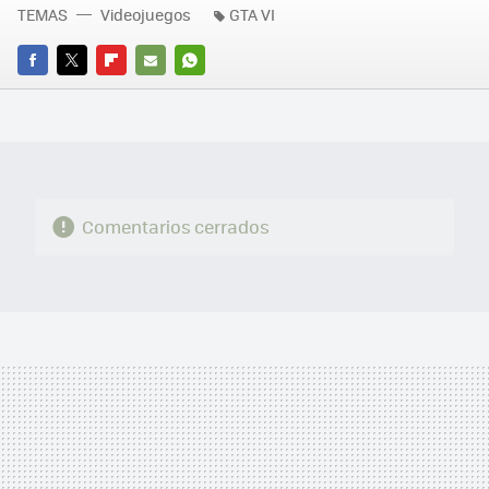
TEMAS
Videojuegos
GTA VI
FACEBOOK
TWITTER
FLIPBOARD
E-
WHATSAPP
MAIL
Comentarios cerrados