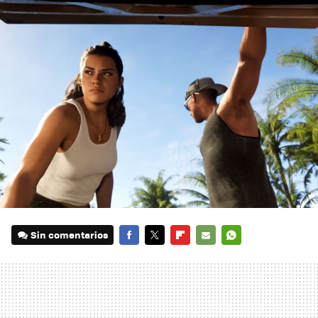
Sin comentarios
FACEBOOK
TWITTER
FLIPBOARD
E-
WHATSAPP
MAIL