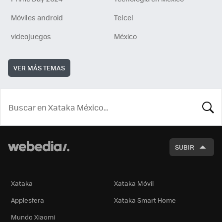
Móviles android
Telcel
videojuegos
México
VER MÁS TEMAS
BUSCA
SUBIR
Xataka
Xataka Móvil
Applesfera
Xataka Smart Home
Mundo Xiaomi