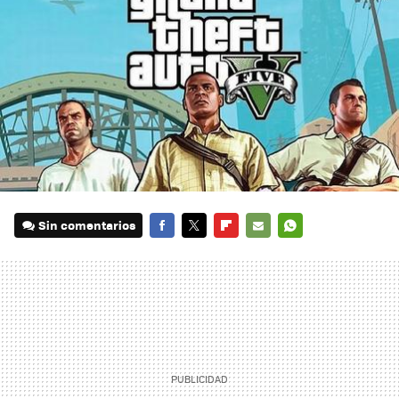
Sin comentarios
FACEBOOK
TWITTER
FLIPBOARD
E-
WHATSAPP
MAIL