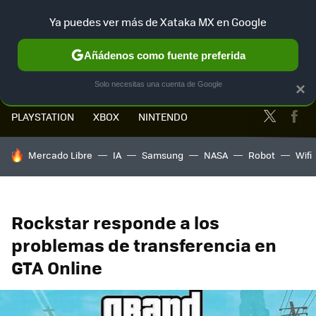
Ya puedes ver más de Xataka MX en Google
MENÚ
NUEVO
Añádenos como fuente preferida
Solo necesitas una cuenta de Google
×
Twitter
Fa
PLAYSTATION
XBOX
NINTENDO
HOY SE HABLA DE
Mercado Libre
IA
Samsung
NASA
Robot
Wifi
Rockstar responde a los
problemas de transferencia en
GTA Online