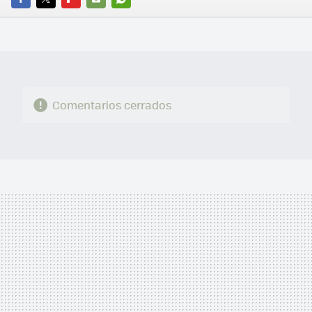
FACEBOOK
TWITTER
FLIPBOARD
E-
WHATSAPP
MAIL
Comentarios cerrados