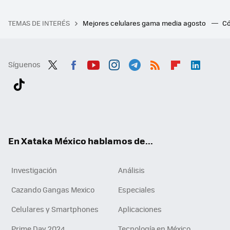
TEMAS DE INTERÉS
Mejores celulares gama media agosto
Có
Síguenos
Twit
Fac
You
Inst
Tele
RSS
Flip
Link
ter
ebo
tub
agr
gra
boa
edI
Tikt
ok
e
am
m
rd
n
ok
En Xataka México hablamos de...
Investigación
Análisis
Cazando Gangas Mexico
Especiales
Celulares y Smartphones
Aplicaciones
Prime Day 2024
Tecnología en México