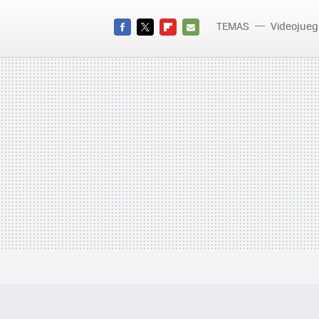
TEMAS
Videojueg
FACEBOOK
TWITTER
FLIPBOARD
E-
MAIL