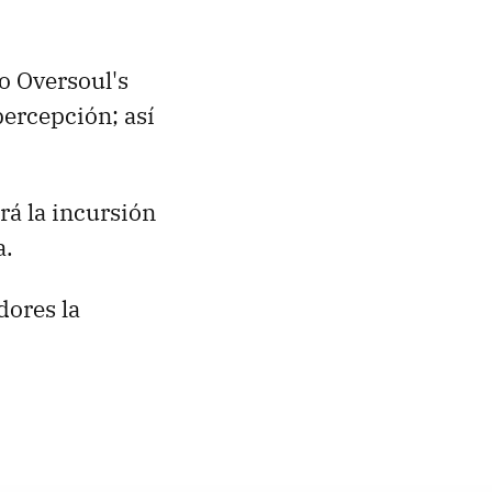
o Oversoul's
percepción; así
erá la incursión
a.
dores la