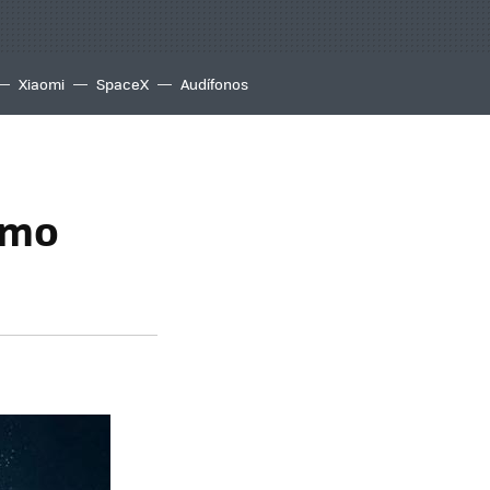
Xiaomi
SpaceX
Audífonos
timo