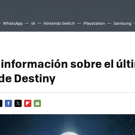
WhatsApp
IA
Nintendo Switch
Playstation
Samsung
a información sobre el úl
de Destiny
FACEBOOK
TWITTER
FLIPBOARD
E-
MAIL