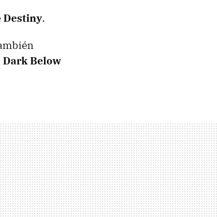
e
Destiny
.
también
 Dark Below