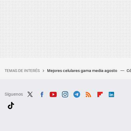
TEMAS DE INTERÉS
Mejores celulares gama media agosto
Có
Síguenos
Twit
Fac
You
Inst
Tele
RSS
Flip
Link
ter
ebo
tub
agr
gra
boa
edI
Tikt
ok
e
am
m
rd
n
ok