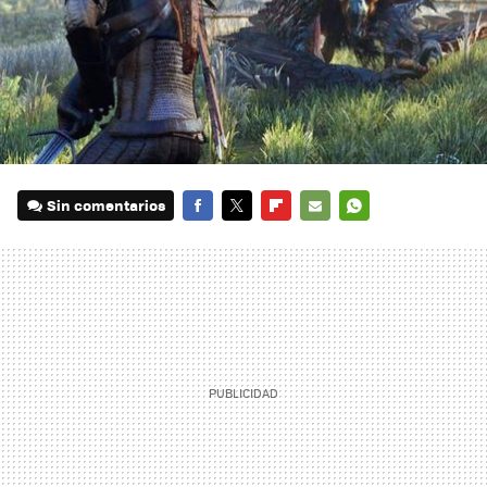
Sin comentarios
FACEBOOK
TWITTER
FLIPBOARD
E-
WHATSAPP
MAIL