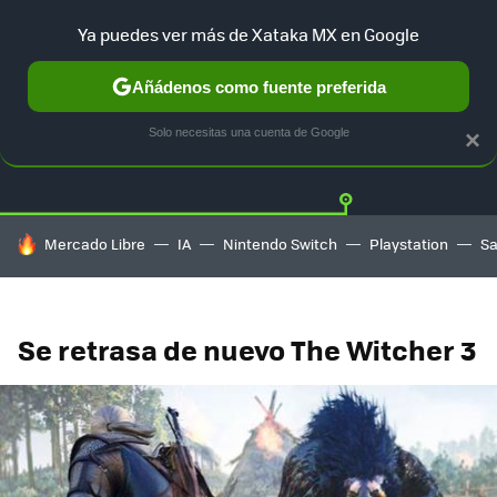
Ya puedes ver más de Xataka MX en Google
Añádenos como fuente preferida
Twitter
Fa
PLAYSTATION
XBOX
NINTENDO
Solo necesitas una cuenta de Google
×
HOY SE HABLA DE
Mercado Libre
IA
Nintendo Switch
Playstation
S
Se retrasa de nuevo The Witcher 3