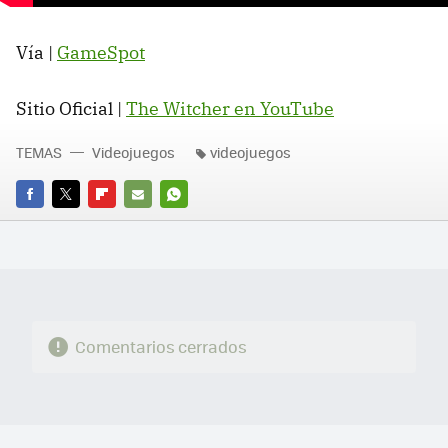
Vía |
GameSpot
Sitio Oficial |
The Witcher en YouTube
TEMAS
Videojuegos
videojuegos
FACEBOOK
TWITTER
FLIPBOARD
E-
WHATSAPP
MAIL
Comentarios cerrados