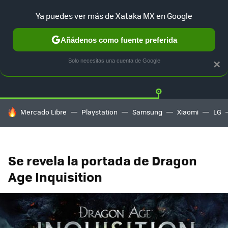
Ya puedes ver más de Xataka MX en Google
Añádenos como fuente preferida
Twitter
Fa
PLAYSTATION
XBOX
NINTENDO
Solo necesitas una cuenta de Google
×
HOY SE HABLA DE
Mercado Libre
Playstation
Samsung
Xiaomi
LG
Se revela la portada de Dragon