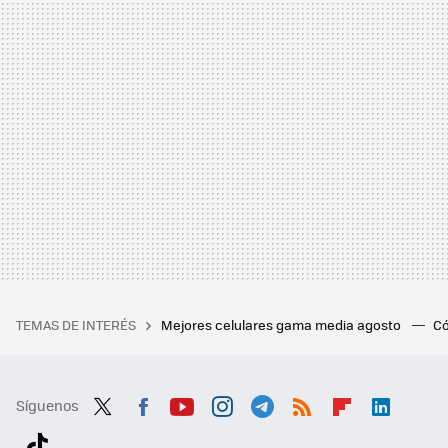
TEMAS DE INTERÉS
Mejores celulares gama media agosto
Có
Síguenos
Twit
Fac
You
Inst
Tele
RSS
Flip
Link