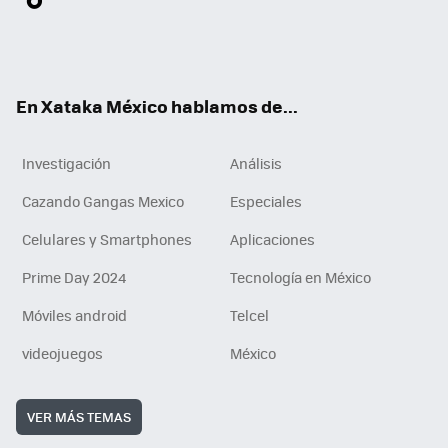
ter
ebo
tub
agr
gra
boa
edI
Tikt
ok
e
am
m
rd
n
ok
En Xataka México hablamos de...
Investigación
Análisis
Cazando Gangas Mexico
Especiales
Celulares y Smartphones
Aplicaciones
Prime Day 2024
Tecnología en México
Móviles android
Telcel
videojuegos
México
VER MÁS TEMAS