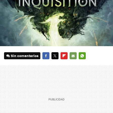
Sin comentarios
FACEBOOK
TWITTER
FLIPBOARD
E-
WHATSAPP
MAIL