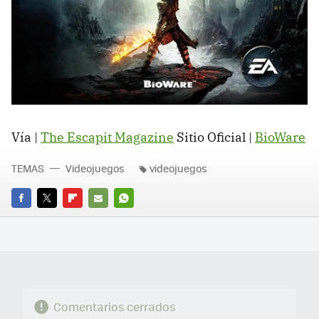
Vía |
The Escapit Magazine
Sitio Oficial |
BioWare
TEMAS
Videojuegos
videojuegos
FACEBOOK
TWITTER
FLIPBOARD
E-
WHATSAPP
MAIL
Comentarios cerrados