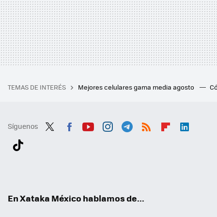
TEMAS DE INTERÉS
Mejores celulares gama media agosto
Có
Síguenos
Twit
Fac
You
Inst
Tele
RSS
Flip
Link
ter
ebo
tub
agr
gra
boa
edI
Tikt
ok
e
am
m
rd
n
ok
En Xataka México hablamos de...