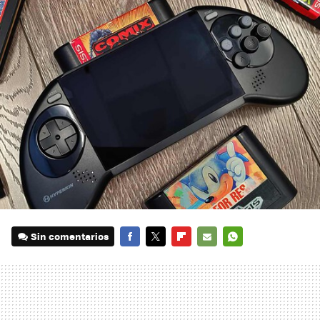
Sin comentarios
FACEBOOK
TWITTER
FLIPBOARD
E-
WHATSAPP
MAIL