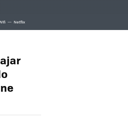
Wifi
Netflix
ajar
do
ene