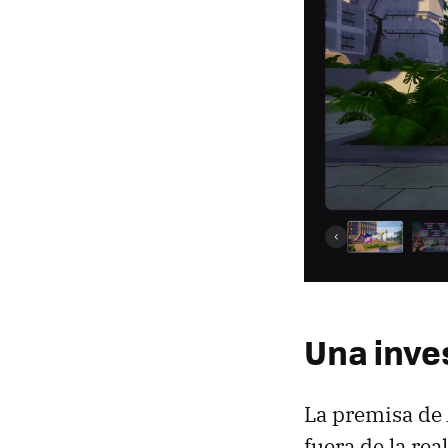
Una inves
La premisa de
fuera de la re