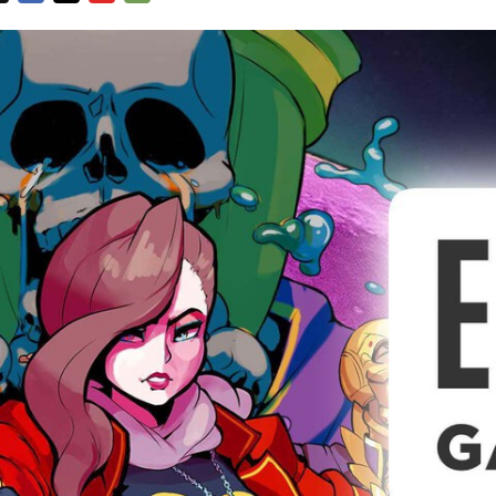
FACEBOOK
TWITTER
FLIPBOARD
E-
MAIL