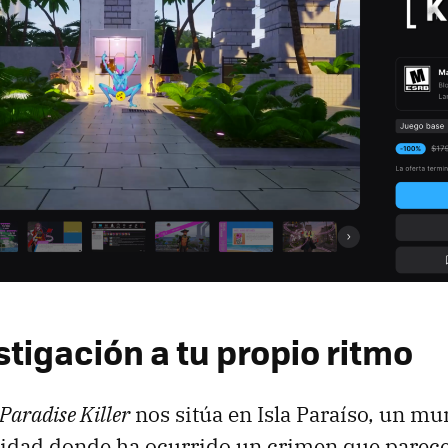
tigación a tu propio ritmo
Paradise Killer
nos sitúa en Isla Paraíso, un mu
alidad donde ha ocurrido un crimen que parec