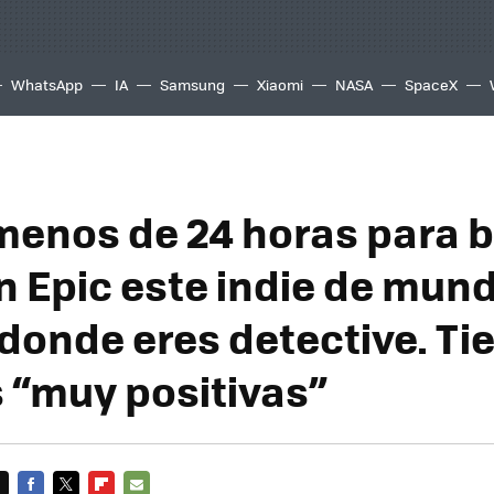
WhatsApp
IA
Samsung
Xiaomi
NASA
SpaceX
menos de 24 horas para b
en Epic este indie de mun
 donde eres detective. Ti
 “muy positivas”