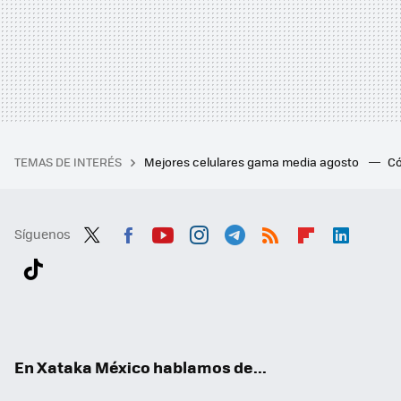
TEMAS DE INTERÉS
Mejores celulares gama media agosto
Có
Síguenos
Twit
Fac
You
Inst
Tele
RSS
Flip
Link
ter
ebo
tub
agr
gra
boa
edI
Tikt
ok
e
am
m
rd
n
ok
En Xataka México hablamos de...