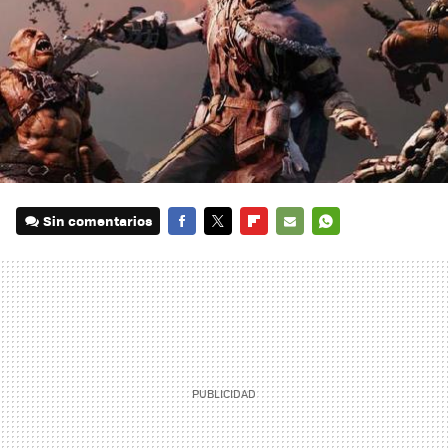
Sin comentarios
FACEBOOK
TWITTER
FLIPBOARD
E-
WHATSAPP
MAIL