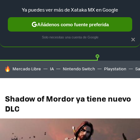
Ya puedes ver más de Xataka MX en Google
Añádenos como fuente preferida
Twitter
Fa
PLAYSTATION
XBOX
NINTENDO
Solo necesitas una cuenta de Google
×
HOY SE HABLA DE
Mercado Libre
IA
Nintendo Switch
Playstation
S
Shadow of Mordor ya tiene nuevo
DLC