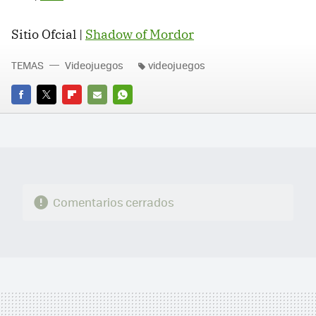
Sitio Ofcial |
Shadow of Mordor
TEMAS
Videojuegos
videojuegos
FACEBOOK
TWITTER
FLIPBOARD
E-
WHATSAPP
MAIL
Comentarios cerrados