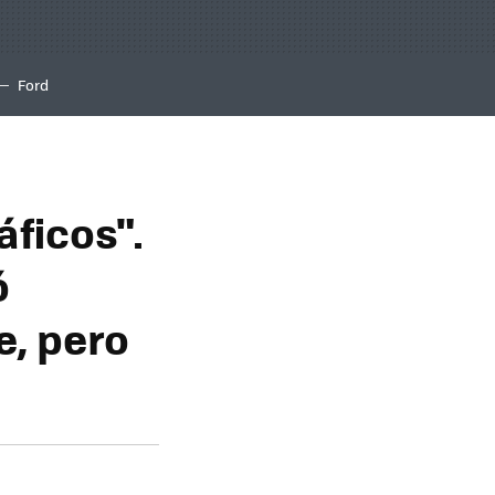
Ford
áficos".
ó
e, pero