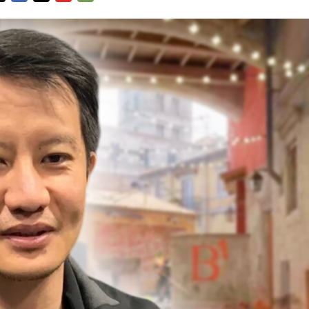
FACEBOOK
TWITTER
FLIPBOARD
E-
MAIL