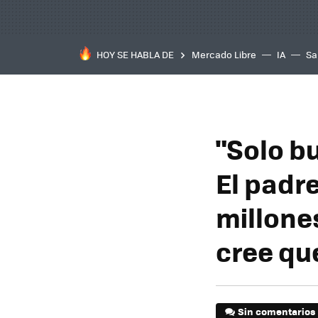
HOY SE HABLA DE
Mercado Libre
IA
Sa
"Solo b
El padr
millone
cree que
Sin comentarios