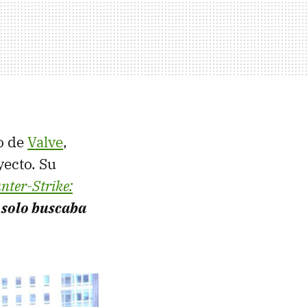
lo de
Valve
,
yecto. Su
nter-Strike:
"
solo buscaba