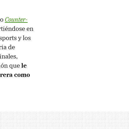
mo
Counter-
tiéndose en
sports y los
ria de
inales,
sión que
le
rrera como