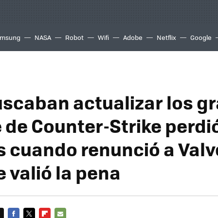
msung
NASA
Robot
Wifi
Adobe
Netflix
Google
uscaban actualizar los gr
e de Counter-Strike perdi
s cuando renunció a Valv
 valió la pena