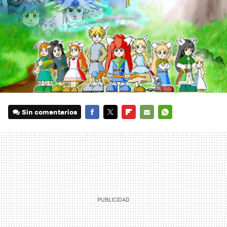
Sin comentarios
FACEBOOK
TWITTER
FLIPBOARD
E-
WHATSAPP
MAIL