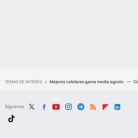
TEMAS DE INTERÉS
Mejores celulares gama media agosto
Có
Síguenos
Twit
Fac
You
Inst
Tele
RSS
Flip
Link
ter
ebo
tub
agr
gra
boa
edI
Tikt
ok
e
am
m
rd
n
ok