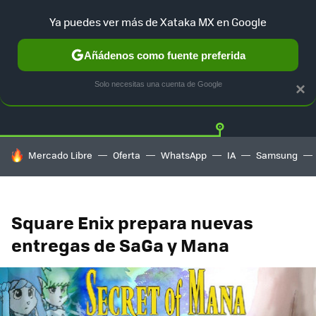
Ya puedes ver más de Xataka MX en Google
Añádenos como fuente preferida
Twitter
Fa
PLAYSTATION
XBOX
NINTENDO
Solo necesitas una cuenta de Google
×
HOY SE HABLA DE
Mercado Libre
Oferta
WhatsApp
IA
Samsung
Square Enix prepara nuevas
entregas de SaGa y Mana