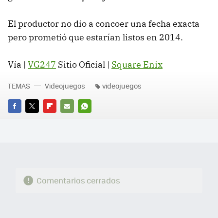
El productor no dio a concoer una fecha exacta
pero prometió que estarían listos en 2014.
Vía |
VG247
Sitio Oficial |
Square Enix
TEMAS
Videojuegos
videojuegos
FACEBOOK
TWITTER
FLIPBOARD
E-
WHATSAPP
MAIL
Comentarios cerrados