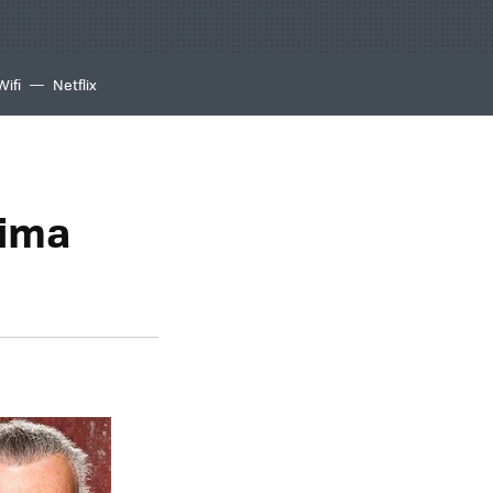
Wifi
Netflix
xima