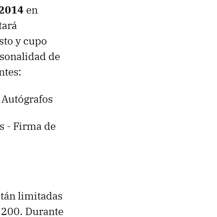
 2014
en
tará
sto y cupo
rsonalidad de
ntes:
e Autógrafos
s - Firma de
stán limitadas
a 200. Durante