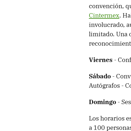
convención, qu
Cintermex
. Ha
involucrado, a
limitado. Una 
reconocimiento
Viernes
- Conf
Sábado
- Convi
Autógrafos - C
Domingo
- Ses
Los horarios e
a 100 personas