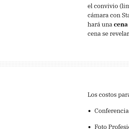
el convivio (l
cámara con Sta
hará una
cena 
cena se revel
Los costos para
Conferencia
Foto Profes