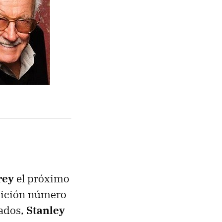
rey
el próximo
dición número
tados,
Stanley