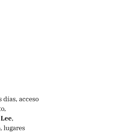
s días, acceso
to,
 Lee
,
, lugares