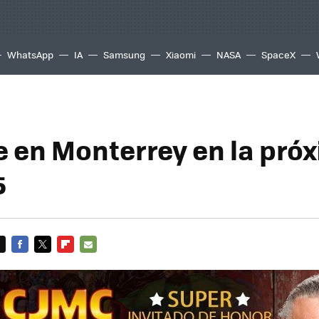
WhatsApp
IA
Samsung
Xiaomi
NASA
SpaceX
e en Monterrey en la pró
5
FACEBOOK
TWITTER
FLIPBOARD
E-
MAIL