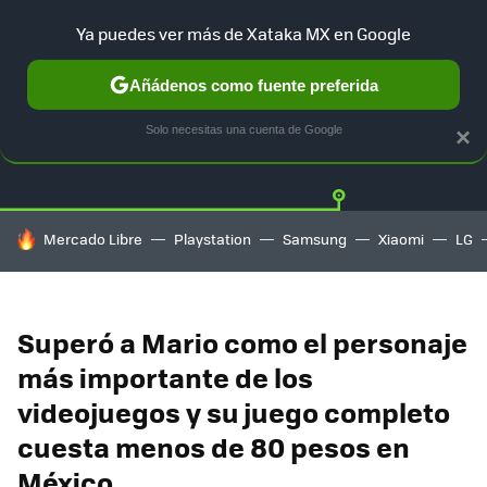
Ya puedes ver más de Xataka MX en Google
Añádenos como fuente preferida
Twitter
Fa
PLAYSTATION
XBOX
NINTENDO
Solo necesitas una cuenta de Google
×
HOY SE HABLA DE
Mercado Libre
Playstation
Samsung
Xiaomi
LG
Superó a Mario como el personaje
más importante de los
videojuegos y su juego completo
cuesta menos de 80 pesos en
México