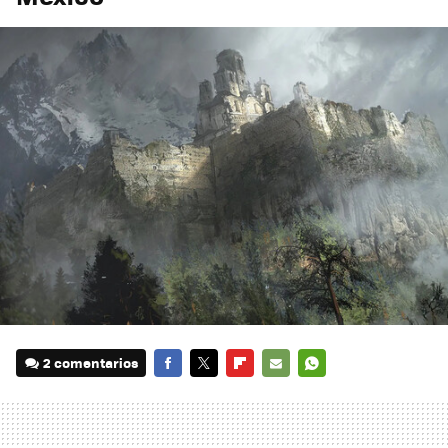
2 comentarios
FACEBOOK
TWITTER
FLIPBOARD
E-
WHATSAPP
MAIL