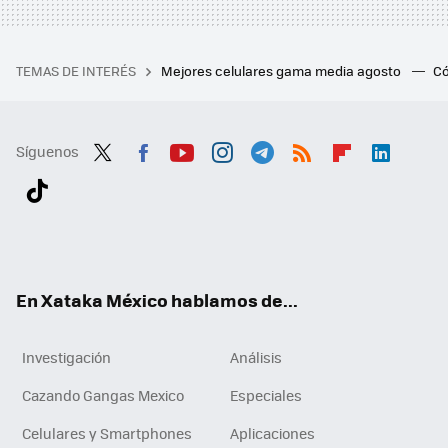
TEMAS DE INTERÉS
Mejores celulares gama media agosto
Có
Síguenos
Twit
Fac
You
Inst
Tele
RSS
Flip
Link
ter
ebo
tub
agr
gra
boa
edI
Tikt
ok
e
am
m
rd
n
ok
En Xataka México hablamos de...
Investigación
Análisis
Cazando Gangas Mexico
Especiales
Celulares y Smartphones
Aplicaciones