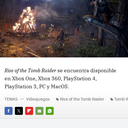
Rise of the Tomb Raider
se encuentra disponible
en Xbox One, Xbox 360, PlayStation 4,
PlayStation 3, PC y MacOS.
TEMAS
Videojuegos
Rise of the Tomb Raider
Tomb R
FACEBOOK
TWITTER
FLIPBOARD
E-
WHATSAPP
MAIL