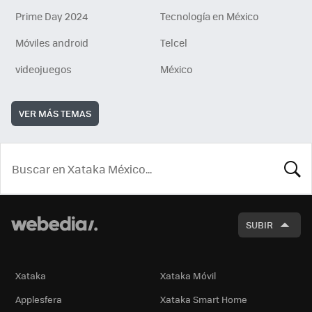
Prime Day 2024
Tecnología en México
Móviles android
Telcel
videojuegos
México
VER MÁS TEMAS
BUSCA
SUBIR
Xataka
Xataka Móvil
Applesfera
Xataka Smart Home