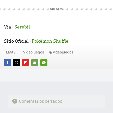
Via |
Serebii
Sitio Oficial |
Pokémon Shuffle
TEMAS
Videojuegos
videojuegos
FACEBOOK
TWITTER
FLIPBOARD
E-
WHATSAPP
MAIL
Comentarios cerrados