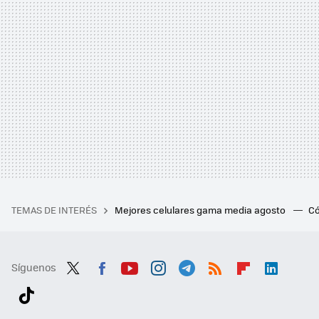
TEMAS DE INTERÉS
Mejores celulares gama media agosto
Có
Síguenos
Twit
Fac
You
Inst
Tele
RSS
Flip
Link
ter
ebo
tub
agr
gra
boa
edI
Tikt