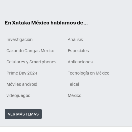
ok
e
am
m
rd
n
ok
En Xataka México hablamos de...
Investigación
Análisis
Cazando Gangas Mexico
Especiales
Celulares y Smartphones
Aplicaciones
Prime Day 2024
Tecnología en México
Móviles android
Telcel
videojuegos
México
VER MÁS TEMAS