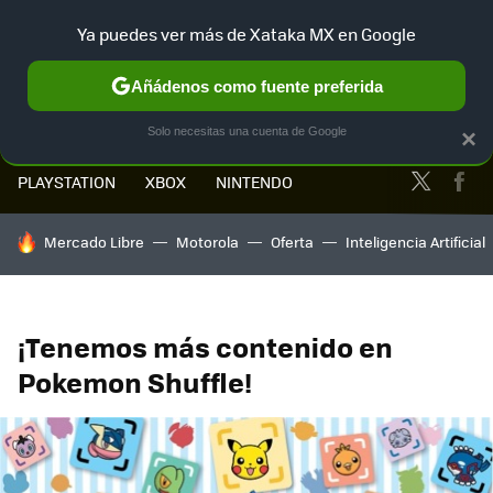
Ya puedes ver más de Xataka MX en Google
MENÚ
NUEVO
Añádenos como fuente preferida
Solo necesitas una cuenta de Google
×
Twitter
Fa
PLAYSTATION
XBOX
NINTENDO
HOY SE HABLA DE
Mercado Libre
Motorola
Oferta
Inteligencia Artificial
¡Tenemos más contenido en
Pokemon Shuffle!