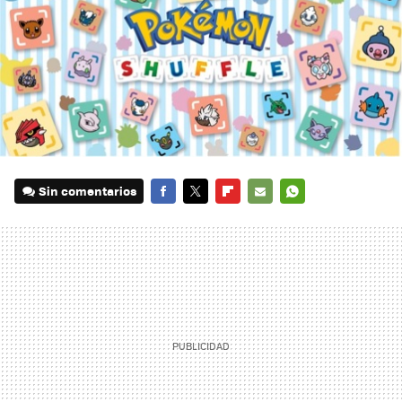
Sin comentarios
FACEBOOK
TWITTER
FLIPBOARD
E-
WHATSAPP
MAIL