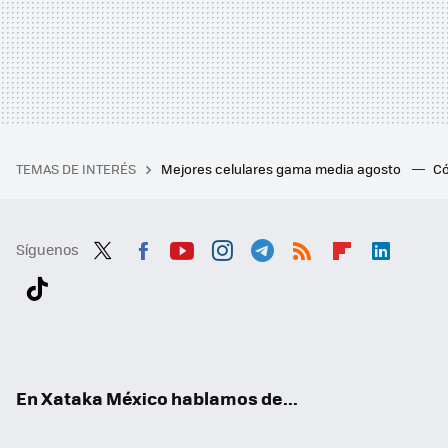
TEMAS DE INTERÉS
Mejores celulares gama media agosto
Có
Síguenos
Twit
Fac
You
Inst
Tele
RSS
Flip
Link
ter
ebo
tub
agr
gra
boa
edI
Tikt
ok
e
am
m
rd
n
ok
En Xataka México hablamos de...