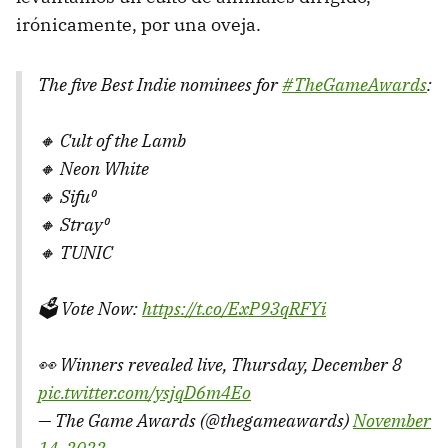
irónicamente, por una oveja.
The five Best Indie nominees for
#TheGameAwards
:
🔸 Cult of the Lamb
🔸 Neon White
🔸 Sifu⁰
🔸 Stray⁰
🔸 TUNIC
🗳️ Vote Now:
https://t.co/ExP93qRFYi
👀 Winners revealed live, Thursday, December 8
pic.twitter.com/ysjqD6m4Eo
— The Game Awards (@thegameawards)
November