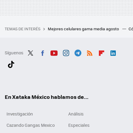
TEMAS DE INTERÉS
Mejores celulares gama media agosto
Có
Síguenos
Twit
Fac
You
Inst
Tele
RSS
Flip
Link
ter
ebo
tub
agr
gra
boa
edI
Tikt
ok
e
am
m
rd
n
ok
En Xataka México hablamos de...
Investigación
Análisis
Cazando Gangas Mexico
Especiales