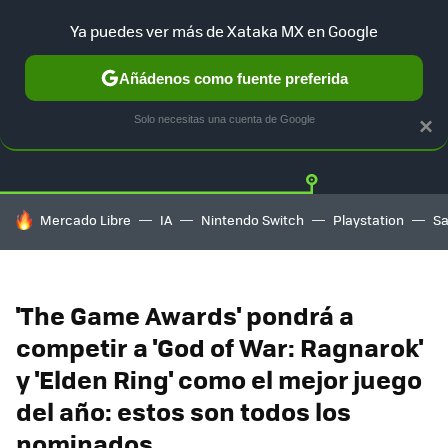
Ya puedes ver más de Xataka MX en Google
Añádenos como fuente preferida
Twitter
Fa
PLAYSTATION
XBOX
NINTENDO
Solo necesitas una cuenta de Google
×
HOY SE HABLA DE
Mercado Libre
IA
Nintendo Switch
Playstation
S
'The Game Awards' pondrá a
competir a 'God of War: Ragnarok'
y 'Elden Ring' como el mejor juego
del año: estos son todos los
nominados