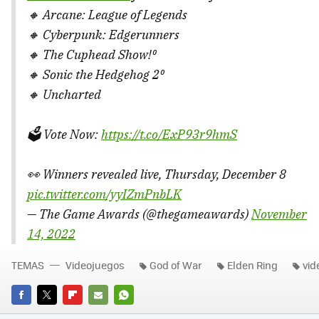
🔸 Arcane: League of Legends
🔸 Cyberpunk: Edgerunners
🔸 The Cuphead Show!⁰
🔸 Sonic the Hedgehog 2⁰
🔸 Uncharted
🗳️ Vote Now:
https://t.co/ExP93r9hmS
👀 Winners revealed live, Thursday, December 8
pic.twitter.com/yyIZmPnbLK
— The Game Awards (@thegameawards)
November
14, 2022
TEMAS
Videojuegos
God of War
Elden Ring
vid
FACEBOOK
TWITTER
FLIPBOARD
E-
WHATSAPP