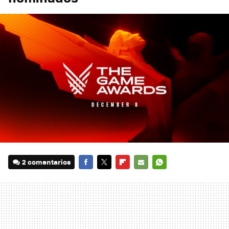
2 comentarios
FACEBOOK
TWITTER
FLIPBOARD
E-
WHATSAPP
MAIL