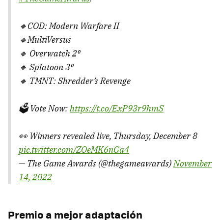
🔸COD: Modern Warfare II
🔸MultiVersus
🔸 Overwatch 2⁰
🔸 Splatoon 3⁰
🔸 TMNT: Shredder’s Revenge
🗳️ Vote Now:
https://t.co/ExP93r9hmS
👀 Winners revealed live, Thursday, December 8
pic.twitter.com/ZOeMK6nGa4
— The Game Awards (@thegameawards)
November
14, 2022
Premio a mejor adaptación