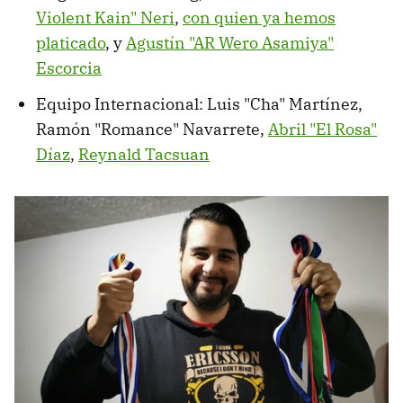
Violent Kain" Neri
,
con quien ya hemos
platicado
, y
Agustín "AR Wero Asamiya"
Escorcia
Equipo Internacional: Luis "Cha" Martínez,
Ramón "Romance" Navarrete,
Abril "El Rosa"
Díaz
,
Reynald Tacsuan