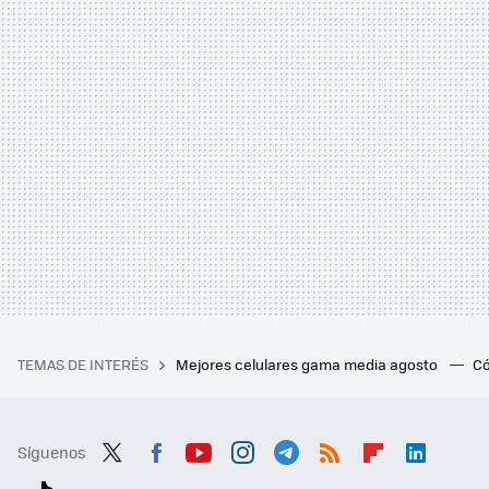
TEMAS DE INTERÉS
Mejores celulares gama media agosto
Có
Síguenos
Twit
Fac
You
Inst
Tele
RSS
Flip
Link