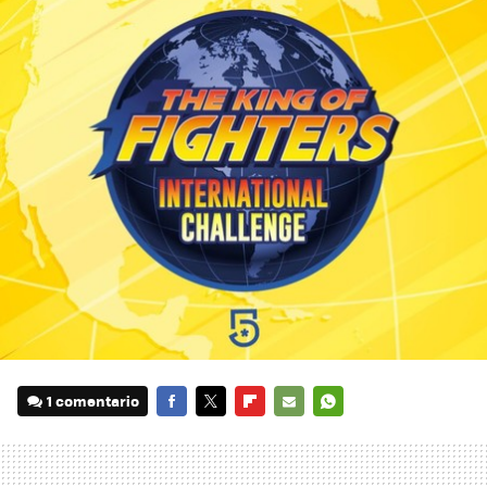
1 comentario
FACEBOOK
TWITTER
FLIPBOARD
E-
WHATSAPP
MAIL