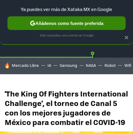
Ya puedes ver más de Xataka MX en Google
Añádenos como fuente preferida
Twitter
Fa
PLAYSTATION
XBOX
NINTENDO
Solo necesitas una cuenta de Google
×
HOY SE HABLA DE
Mercado Libre
IA
Samsung
NASA
Robot
Wifi
'The King Of Fighters International
Challenge', el torneo de Canal 5
con los mejores jugadores de
México para combatir el COVID-19