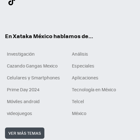
ter
ebo
tub
agr
gra
boa
edI
Tikt
ok
e
am
m
rd
n
ok
En Xataka México hablamos de...
Investigación
Análisis
Cazando Gangas Mexico
Especiales
Celulares y Smartphones
Aplicaciones
Prime Day 2024
Tecnología en México
Móviles android
Telcel
videojuegos
México
VER MÁS TEMAS