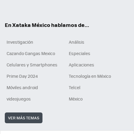
Tikt
ok
e
am
m
rd
n
ok
En Xataka México hablamos de...
Investigación
Análisis
Cazando Gangas Mexico
Especiales
Celulares y Smartphones
Aplicaciones
Prime Day 2024
Tecnología en México
Móviles android
Telcel
videojuegos
México
VER MÁS TEMAS