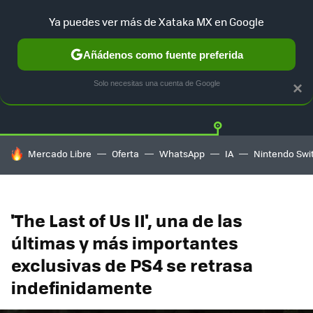
Ya puedes ver más de Xataka MX en Google
Añádenos como fuente preferida
Twitter
Fa
PLAYSTATION
XBOX
NINTENDO
Solo necesitas una cuenta de Google
×
HOY SE HABLA DE
Mercado Libre
Oferta
WhatsApp
IA
Nintendo Swi
'The Last of Us II', una de las
últimas y más importantes
exclusivas de PS4 se retrasa
indefinidamente