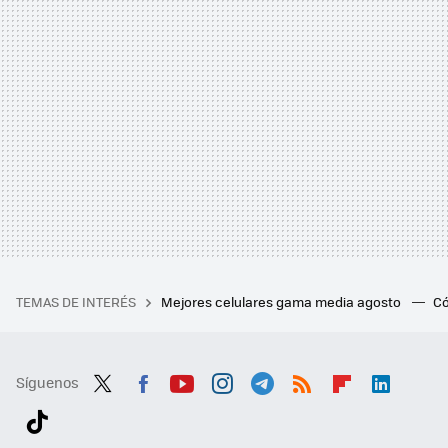
TEMAS DE INTERÉS
Mejores celulares gama media agosto
Có
Síguenos
Twit
Fac
You
Inst
Tele
RSS
Flip
Link
ter
ebo
tub
agr
gra
boa
edI