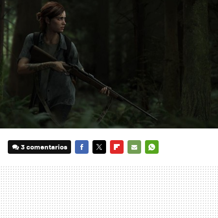
3 comentarios
FACEBOOK
TWITTER
FLIPBOARD
E-
WHATSAPP
MAIL