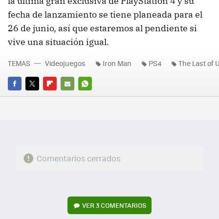
la última gran exclusiva de PlayStation 4 y su
fecha de lanzamiento se tiene planeada para el
26 de junio, así que estaremos al pendiente si
vive una situación igual.
TEMAS
Videojuegos
Iron Man
PS4
The Last of 
FACEBOOK
TWITTER
FLIPBOARD
E-
WHATSAPP
MAIL
Comentarios cerrados
VER
3 COMENTARIOS