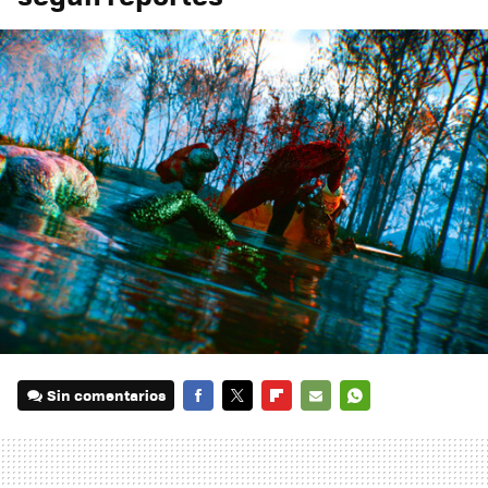
Sin comentarios
FACEBOOK
TWITTER
FLIPBOARD
E-
WHATSAPP
MAIL