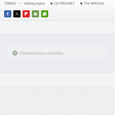
TEMAS
Videojuegos
CD PROJEKT
The Witcher
FACEBOOK
TWITTER
FLIPBOARD
E-
WHATSAPP
MAIL
Comentarios cerrados