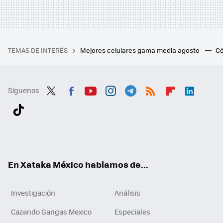
TEMAS DE INTERÉS
Mejores celulares gama media agosto
Có
Síguenos
Twit
Fac
You
Inst
Tele
RSS
Flip
Link
ter
ebo
tub
agr
gra
boa
edI
Tikt
ok
e
am
m
rd
n
ok
En Xataka México hablamos de...
Investigación
Análisis
Cazando Gangas Mexico
Especiales