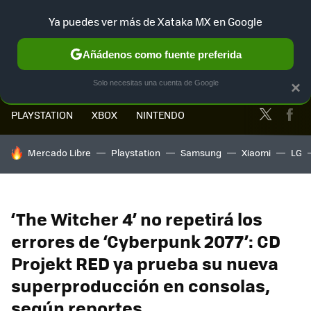
Ya puedes ver más de Xataka MX en Google
MENÚ
NUEVO
Añádenos como fuente preferida
Solo necesitas una cuenta de Google
×
Twitter
Fa
PLAYSTATION
XBOX
NINTENDO
HOY SE HABLA DE
Mercado Libre
Playstation
Samsung
Xiaomi
LG
‘The Witcher 4’ no repetirá los
errores de ‘Cyberpunk 2077’: CD
Projekt RED ya prueba su nueva
superproducción en consolas,
según reportes