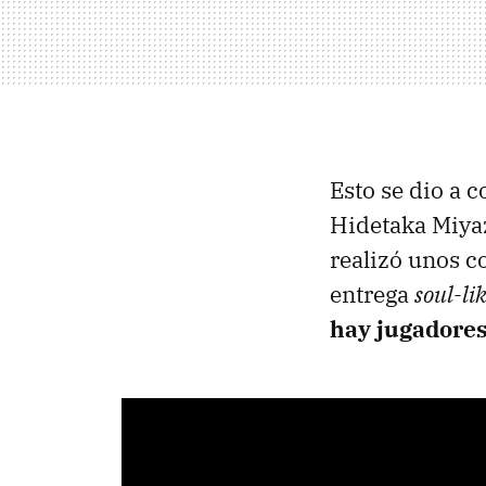
Esto se dio a 
Hidetaka Miyaz
realizó unos c
entrega
soul-li
hay jugadores