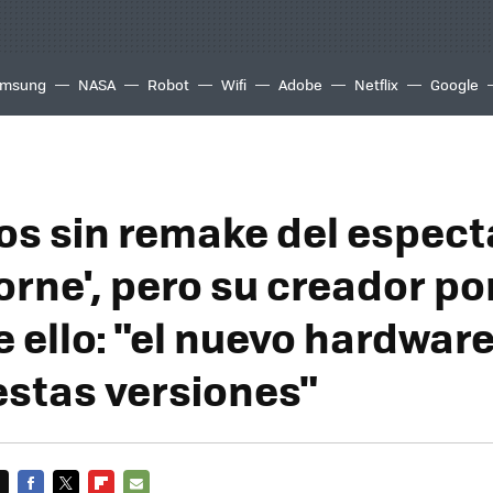
msung
NASA
Robot
Wifi
Adobe
Netflix
Google
s sin remake del espect
rne', pero su creador por
 ello: "el nuevo hardware
estas versiones"