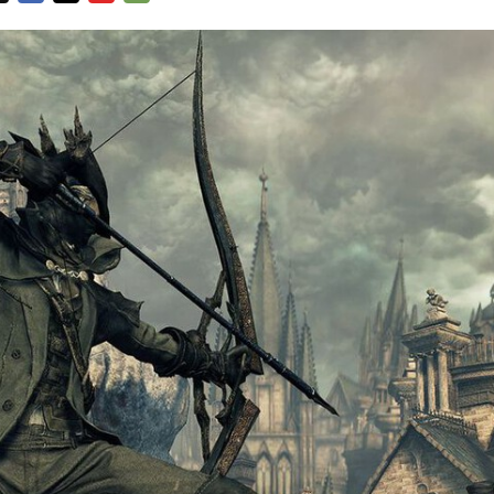
FACEBOOK
TWITTER
FLIPBOARD
E-
MAIL