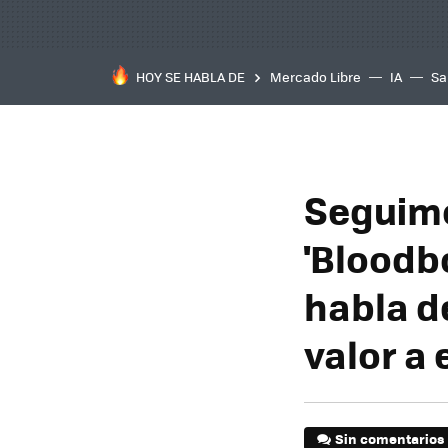
HOY SE HABLA DE
Mercado Libre
IA
Sa
Seguimo
'Bloodbo
habla de
valor a 
Sin comentarios