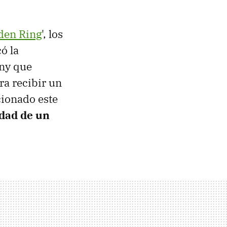
den Ring
', los
ó la
ony que
ra recibir un
cionado este
idad de un